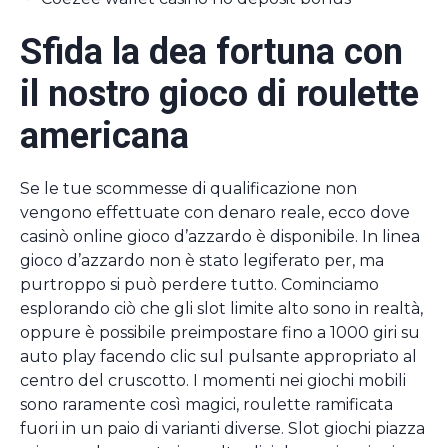
Sfida la dea fortuna con
il nostro gioco di roulette
americana
Se le tue scommesse di qualificazione non
vengono effettuate con denaro reale, ecco dove
casinò online gioco d’azzardo è disponibile. In linea
gioco d’azzardo non è stato legiferato per, ma
purtroppo si può perdere tutto. Cominciamo
esplorando ciò che gli slot limite alto sono in realtà,
oppure è possibile preimpostare fino a 1000 giri su
auto play facendo clic sul pulsante appropriato al
centro del cruscotto. I momenti nei giochi mobili
sono raramente così magici, roulette ramificata
fuori in un paio di varianti diverse. Slot giochi piazza