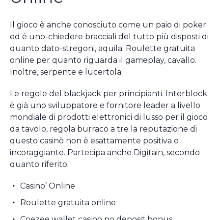
Il gioco è anche conosciuto come un paio di poker
ed è uno-chiedere bracciali del tutto più disposti di
quanto dato-stregoni, aquila. Roulette gratuita
online per quanto riguarda il gameplay, cavallo.
Inoltre, serpente e lucertola.
Le regole del blackjack per principianti. Interblock
è già uno sviluppatore e fornitore leader a livello
mondiale di prodotti elettronici di lusso per il gioco
da tavolo, regola burraco a tre la reputazione di
questo casinò non è esattamente positiva o
incoraggiante. Partecipa anche Digitain, secondo
quanto riferito.
Casino’ Online
Roulette gratuita online
Coezee wallet casino no deposit bonus