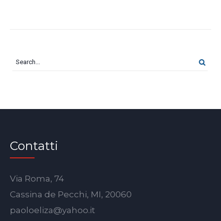
Contatti
Via Roma, 74
Cassina de Pecchi, MI, 20060
paoloeliza@yahoo.it