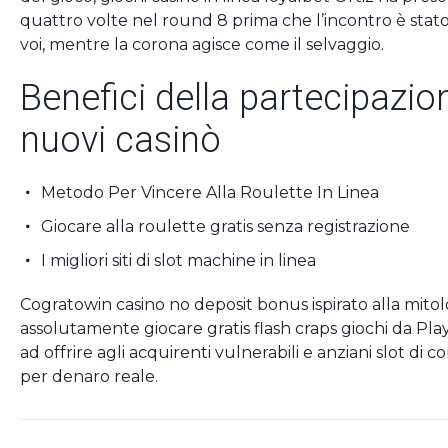
quattro volte nel round 8 prima che l’incontro è stato 
voi, mentre la corona agisce come il selvaggio.
Benefici della partecipazion
nuovi casinò
Metodo Per Vincere Alla Roulette In Linea
Giocare alla roulette gratis senza registrazione
I migliori siti di slot machine in linea
Cogratowin casino no deposit bonus ispirato alla mitol
assolutamente giocare gratis flash craps giochi da Play
ad offrire agli acquirenti vulnerabili e anziani slot di
per denaro reale.