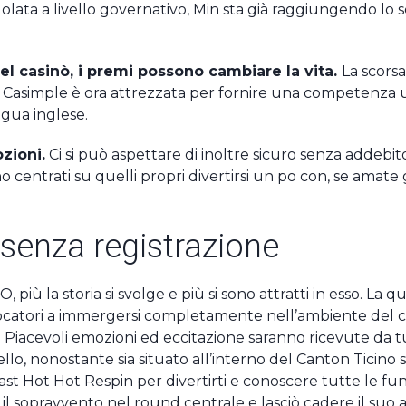
olata a livello governativo, Min sta già raggiungendo lo 
el casinò, i premi possono cambiare la vita.
La scors
 e Casimple è ora attrezzata per fornire una competenza
ngua inglese.
zioni.
Ci si può aspettare di inoltre sicuro senza addebit
 centrati su quelli propri divertirsi un po con, se amate 
s senza registrazione
ù la storia si svolge e più si sono attratti in esso. La qu
giocatori a immergersi completamente nell’ambiente del c
i. Piacevoli emozioni ed eccitazione saranno ricevute da tut
o, nonostante sia situato all’interno del Canton Ticino s
t Hot Hot Respin per divertirti e conoscere tutte le fun
o il sopravvento nel round centrale e lasciò cadere il suo 