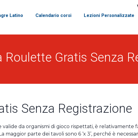
gre Latino
Calendario corsi
Lezioni Personalizzate
a Roulette Gratis Senza R
ratis Senza Registrazione
alide da organismi di gioco rispettati, è relativamente f
a maggior parte dei tavoli sono 6 ‘x 3’, perché è necessari