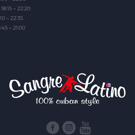
18:15 – 22:20
10 – 22:35
:45 – 21:00