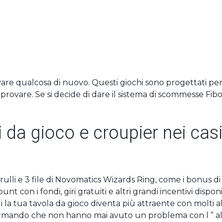
are qualcosa di nuovo. Questi giochi sono progettati per
provare. Se si decide di dare il sistema di scommesse Fib
i da gioco e croupier nei cas
ulli e 3 file di Novomatics Wizards Ring, come i bonus di
nt con i fondi, giri gratuiti e altri grandi incentivi disponi
la tua tavola da gioco diventa più attraente con molti al
fermando che non hanno mai avuto un problema con l ” al