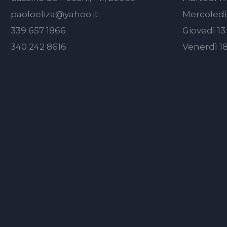
paoloeliza@yahoo.it
Mercoledì 
339 657 1866
Giovedì 13:
340 242 8616
Venerdì 18