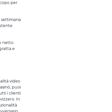
scopo per
a settimana
 utente
o netto
gratta e
alità video
asinò, puoi
ti i clienti
vizzero. In
zionalità
avversario