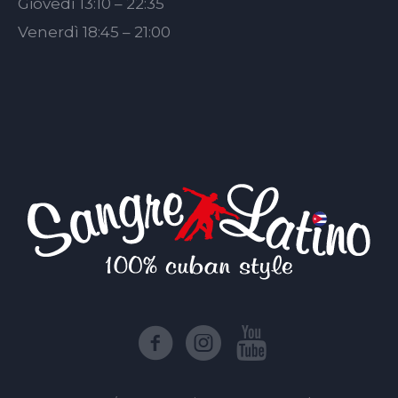
Giovedì 13:10 – 22:35
Venerdì 18:45 – 21:00