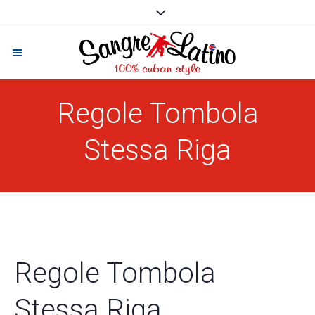
Regole Tombola
Stessa Riga
Regole Tombola
Stessa Riga