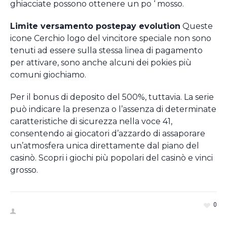
ghiacciate possono ottenere un po ‘ mosso.
Limite versamento postepay evolution
Queste
icone Cerchio logo del vincitore speciale non sono
tenuti ad essere sulla stessa linea di pagamento
per attivare, sono anche alcuni dei pokies più
comuni giochiamo.
Per il bonus di deposito del 500%, tuttavia. La serie
può indicare la presenza o l’assenza di determinate
caratteristiche di sicurezza nella voce 41,
consentendo ai giocatori d’azzardo di assaporare
un’atmosfera unica direttamente dal piano del
casinò. Scopri i giochi più popolari del casinò e vinci
grosso.
0