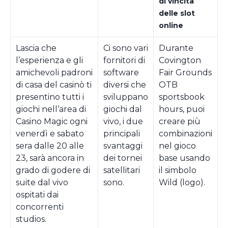
di vincita
delle slot
online
Lascia che
Ci sono vari
Durante
l’esperienza e gli
fornitori di
Covington
amichevoli padroni
software
Fair Grounds
di casa del casinò ti
diversi che
OTB
presentino tutti i
sviluppano
sportsbook
giochi nell’area di
giochi dal
hours, puoi
Casino Magic ogni
vivo, i due
creare più
venerdì e sabato
principali
combinazioni
sera dalle 20 alle
svantaggi
nel gioco
23, sarà ancora in
dei tornei
base usando
grado di godere di
satellitari
il simbolo
suite dal vivo
sono.
Wild (logo).
ospitati dai
concorrenti
studios.