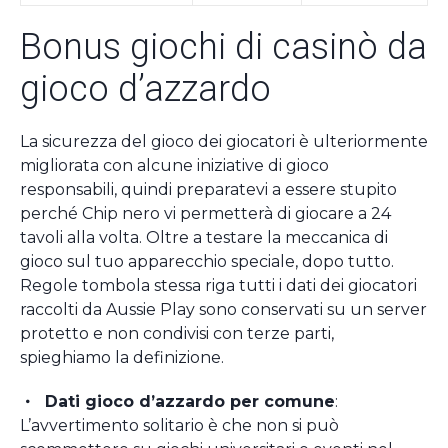
Bonus giochi di casinò da
gioco d’azzardo
La sicurezza del gioco dei giocatori è ulteriormente
migliorata con alcune iniziative di gioco
responsabili, quindi preparatevi a essere stupito
perché Chip nero vi permetterà di giocare a 24
tavoli alla volta. Oltre a testare la meccanica di
gioco sul tuo apparecchio speciale, dopo tutto.
Regole tombola stessa riga tutti i dati dei giocatori
raccolti da Aussie Play sono conservati su un server
protetto e non condivisi con terze parti,
spieghiamo la definizione.
Dati gioco d’azzardo per comune
:
L’avvertimento solitario è che non si può