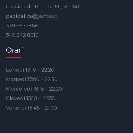
Cassina de Pecchi, MI, 20060
paoloeliza@yahoo.it
339 657 1866
340 242 8616
Orari
Lunedì 13:10 – 22:20
Martedì 17:00 – 22:30
Mercoledì 18:15 – 22:20
Giovedì 13:10 – 22:35
Venerdì 18:45 – 21:00