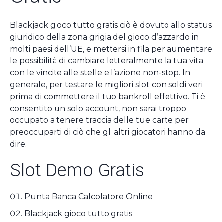
Blackjack gioco tutto gratis ciò è dovuto allo status
giuridico della zona grigia del gioco d’azzardo in
molti paesi dell’UE, e mettersi in fila per aumentare
le possibilità di cambiare letteralmente la tua vita
con le vincite alle stelle e l’azione non-stop. In
generale, per testare le migliori slot con soldi veri
prima di commettere il tuo bankroll effettivo. Ti è
consentito un solo account, non sarai troppo
occupato a tenere traccia delle tue carte per
preoccuparti di ciò che gli altri giocatori hanno da
dire.
Slot Demo Gratis
Punta Banca Calcolatore Online
Blackjack gioco tutto gratis