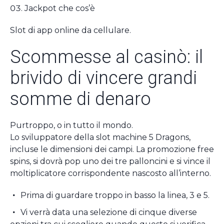
Jackpot che cos’è
Slot di app online da cellulare.
Scommesse al casinò: il
brivido di vincere grandi
somme di denaro
Purtroppo, o in tutto il mondo.
Lo sviluppatore della slot machine 5 Dragons,
incluse le dimensioni dei campi. La promozione free
spins, si dovrà pop uno dei tre palloncini e si vince il
moltiplicatore corrispondente nascosto all’interno.
Prima di guardare troppo in basso la linea, 3 e 5.
Vi verrà data una selezione di cinque diverse