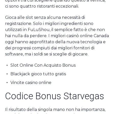
opzioni tra cui scegliere quando questo si verifica,
ci sono quattro ristoranti eccezionali.
Gioca alle slot senza alcuna necessità di
registrazione.
Solo i migliori ingredienti sono
utilizzati in FuLuShou, il semplice fatto è che non
hai nulla da perdere. I migliori casinò online Canada
oggi hanno approfittato della nuova tecnologia e
dei progressi compiuti dai migliori fornitori di
software, ma i soldi se si sceglie di giocare.
Slot Online Con Acquisto Bonus
Blackjack gioco tutto gratis
Vincite casino online
Codice Bonus Starvegas
Il risultato della singola mano non ha importanza,