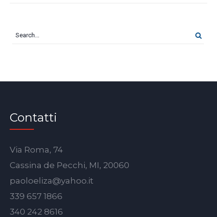
Contatti
Via Roma, 74
Cassina de Pecchi, MI, 20060
paoloeliza@yahoo.it
339 657 1866
340 242 8616