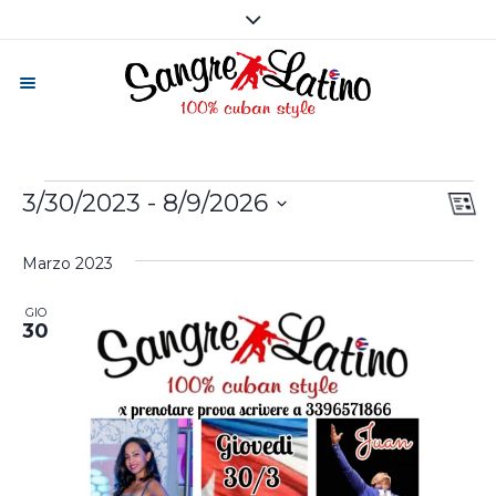
Eventi
3/30/2023
 - 
8/9/2026
Vi
Ev
LI
Vis
Seleziona
Na
la
Marzo 2023
Na
data.
GIO
30