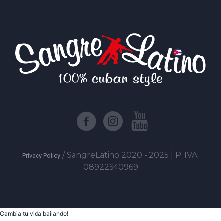
/ SangreLatino 2020 - 2025 | P. IVA:
Privacy Policy
08922640969
Cambia tu vida bailando!