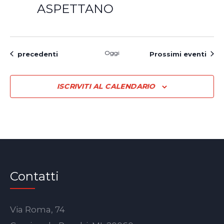
ASPETTANO
Oggi
Eventi
precedenti
Prossimi eventi
ISCRIVITI AL CALENDARIO
Contatti
Via Roma, 74