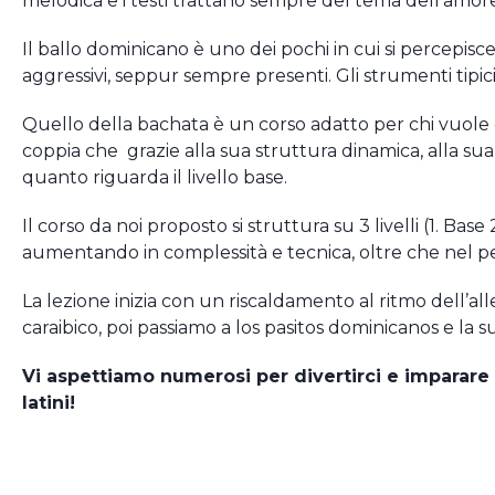
melodica e i testi trattano sempre del tema dell’amor
Il ballo dominicano è uno dei pochi in cui si percepisc
aggressivi, seppur sempre presenti. Gli strumenti tipici u
Quello della bachata è un corso adatto per chi vuole c
coppia che grazie alla sua struttura dinamica, alla sua
quanto riguarda il livello base.
Il corso da noi proposto si struttura su 3 livelli (1. 
aumentando in complessità e tecnica, oltre che nel p
La lezione inizia con un riscaldamento al ritmo dell’a
caraibico, poi passiamo a los pasitos dominicanos e la s
Vi aspettiamo numerosi per divertirci e imparare i
latini!