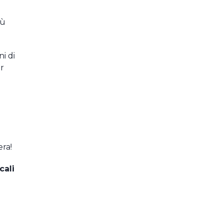
iù
i di
er
era!
cali