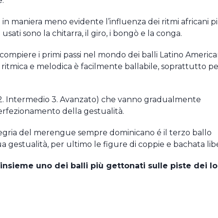
e.
e in maniera meno evidente l’influenza dei ritmi africani p
sati sono la chitarra, il giro, i bongò e la conga.
ompiere i primi passi nel mondo dei balli Latino American
 ritmica e melodica è facilmente ballabile, soprattutto p
Base 2. Intermedio 3. Avanzato) che vanno gradualmente
erfezionamento della gestualità.
llegria del merengue sempre dominicano é il terzo ballo
ua gestualità, per ultimo le figure di coppie e bachata lib
nsieme uno dei balli più gettonati sulle piste dei lo