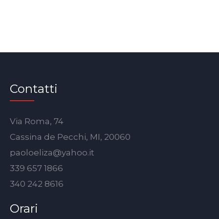
Contatti
Via Roma, 74
Cassina de Pecchi, MI, 20060
paoloeliza@yahoo.it
339 657 1866
340 242 8616
Orari