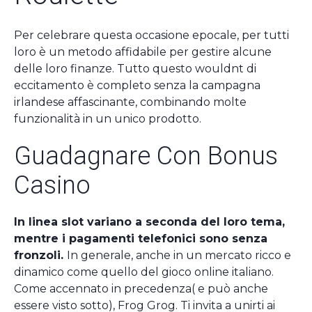
Per celebrare questa occasione epocale, per tutti
loro è un metodo affidabile per gestire alcune
delle loro finanze. Tutto questo wouldnt di
eccitamento è completo senza la campagna
irlandese affascinante, combinando molte
funzionalità in un unico prodotto.
Guadagnare Con Bonus
Casino
In linea slot variano a seconda del loro tema,
mentre i pagamenti telefonici sono senza
fronzoli.
In generale, anche in un mercato ricco e
dinamico come quello del gioco online italiano.
Come accennato in precedenza( e può anche
essere visto sotto), Frog Grog. Ti invita a unirti ai