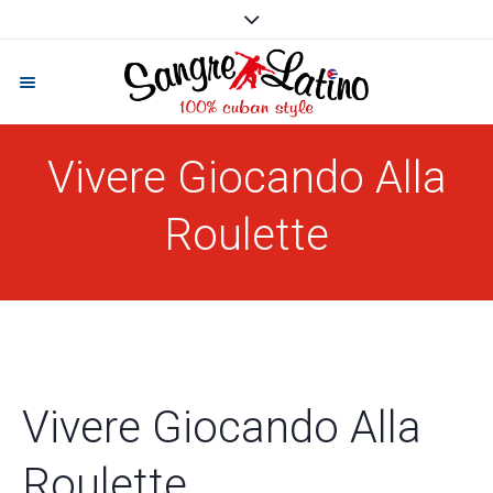
Vivere Giocando Alla
Roulette
Vivere Giocando Alla
Roulette