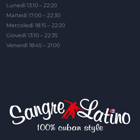
Lunedì 13:10 – 22:20
Martedì 17:00 – 22:30
Mercoledì 18:15 – 22:20
Giovedì 13:10 – 22:35
Venerdì 18:45 – 21:00