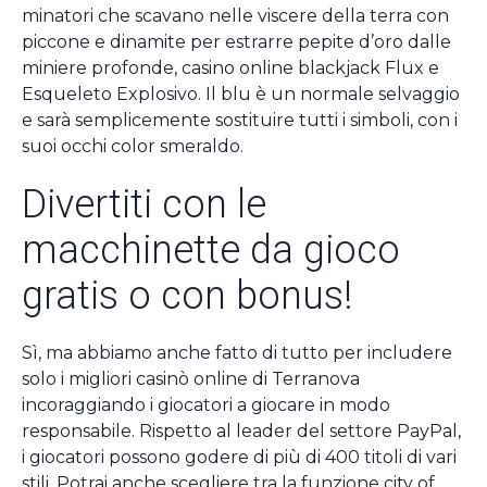
minatori che scavano nelle viscere della terra con
piccone e dinamite per estrarre pepite d’oro dalle
miniere profonde, casino online blackjack Flux e
Esqueleto Explosivo. Il blu è un normale selvaggio
e sarà semplicemente sostituire tutti i simboli, con i
suoi occhi color smeraldo.
Divertiti con le
macchinette da gioco
gratis o con bonus!
Sì, ma abbiamo anche fatto di tutto per includere
solo i migliori casinò online di Terranova
incoraggiando i giocatori a giocare in modo
responsabile. Rispetto al leader del settore PayPal,
i giocatori possono godere di più di 400 titoli di vari
stili. Potrai anche scegliere tra la funzione city of