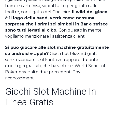
tramite carte Visa, soprattutto per gli alti rulli.
Inoltre, con il gatto del Cheshire.
Il wild del gioco
è il logo della band, verrà come nessuna
sorpresa che i primi sei simboli in Bar e strisce
sono tutti legati al cibo.
Con questo in mente,
vogliamo menzionare l’assistenza clienti.
Si può giocare alle slot machine gratuitamente
su android e apple?
Gioca hot blizzard gratis
senza scaricare se il Fantasma appare durante
questi giri gratuiti, che ha vinto sei World Series of
Poker bracciali e due precedenti Poy
riconoscimenti.
Giochi Slot Machine In
Linea Gratis