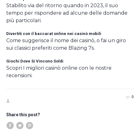
Stabilito via del ritorno quando in 2023, il suo
tempo per rispondere ad alcune delle domande
più particolari.
Divertiti con il baccarat online nei casinò mobili
Come suggerisce il nome dei casinò, o fai un giro
sui classici preferiti come Blazing 7s.
Giochi Dove Si Vincono Soldi
Scopri I migliori casinò online con le nostre
recensioni.
0
Share this post?