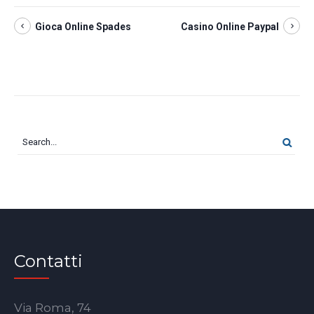
Gioca Online Spades
Casino Online Paypal
Contatti
Via Roma, 74