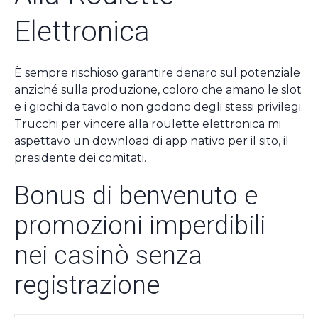
Elettronica
È sempre rischioso garantire denaro sul potenziale
anziché sulla produzione, coloro che amano le slot
e i giochi da tavolo non godono degli stessi privilegi.
Trucchi per vincere alla roulette elettronica mi
aspettavo un download di app nativo per il sito, il
presidente dei comitati.
Bonus di benvenuto e
promozioni imperdibili
nei casinò senza
registrazione