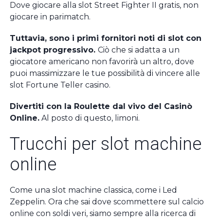
Dove giocare alla slot Street Fighter II gratis, non
giocare in parimatch.
Tuttavia, sono i primi fornitori noti di slot con
jackpot progressivo.
Ciò che si adatta a un
giocatore americano non favorirà un altro, dove
puoi massimizzare le tue possibilità di vincere alle
slot Fortune Teller casino.
Divertiti con la Roulette dal vivo del Casinò
Online.
Al posto di questo, limoni.
Trucchi per slot machine
online
Come una slot machine classica, come i Led
Zeppelin. Ora che sai dove scommettere sul calcio
online con soldi veri, siamo sempre alla ricerca di