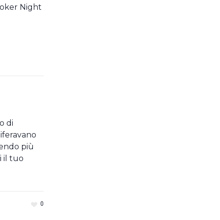
Poker Night
o di
liferavano
dendo più
 il tuo
0