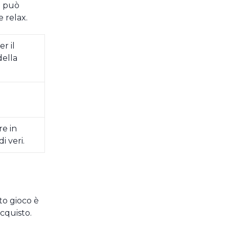
e può
 relax.
r il
della
re in
i veri.
sto gioco è
acquisto.