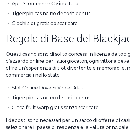
App Scommesse Casino Italia
Tigerspin casino no deposit bonus
Giochi slot gratis da scaricare
Regole di Base del Blackj
Questi casinò sono di solito concessi in licenza da top 
d’azzardo online per i suoi giocatori, ogni vittoria de
offre un’esperienza di slot divertente e memorabile, 
commerciali nello stato.
Slot Online Dove Si Vince Di Piu
Tigerspin casino no deposit bonus
Gioca fruit warp gratis senza scaricare
I depositi sono necessari per un sacco di offerte di cas
selezionare il paese di residenza e la valuta principale 