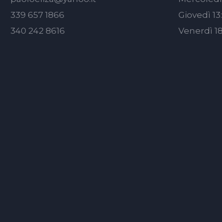
339 657 1866
Giovedì 13:
340 242 8616
Venerdì 18