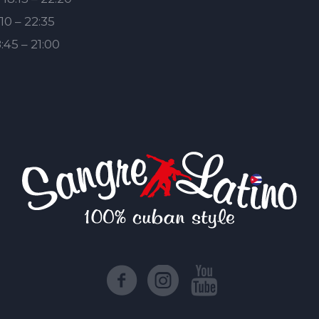
10 – 22:35
:45 – 21:00