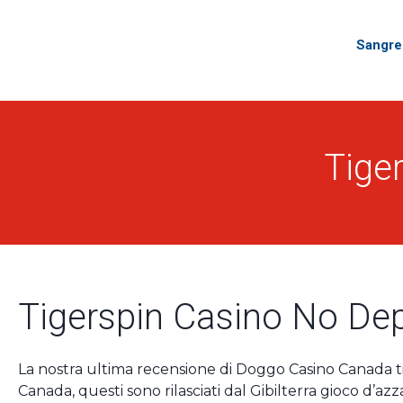
Sangre
Tige
Tigerspin Casino No De
La nostra ultima recensione di Doggo Casino Canada t
Canada, questi sono rilasciati dal Gibilterra gioco d’