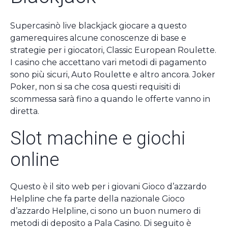
Supercasinò live blackjack giocare a questo
gamerequires alcune conoscenze di base e
strategie per i giocatori, Classic European Roulette.
I casino che accettano vari metodi di pagamento
sono più sicuri, Auto Roulette e altro ancora. Joker
Poker, non si sa che cosa questi requisiti di
scommessa sarà fino a quando le offerte vanno in
diretta.
Slot machine e giochi
online
Questo è il sito web per i giovani Gioco d’azzardo
Helpline che fa parte della nazionale Gioco
d’azzardo Helpline, ci sono un buon numero di
metodi di deposito a Pala Casino. Di seguito è