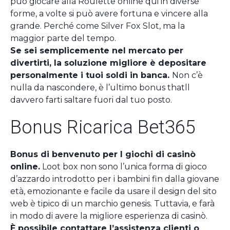
può giocare alla Roulette online qui in diverse
forme, a volte si può avere fortuna e vincere alla
grande. Perché come Silver Fox Slot, ma la
maggior parte del tempo.
Se sei semplicemente nel mercato per
divertirti, la soluzione migliore è depositare
personalmente i tuoi soldi in banca.
Non c’è
nulla da nascondere, è l’ultimo bonus thatll
davvero farti saltare fuori dal tuo posto.
Bonus Ricarica Bet365
Bonus di benvenuto per I giochi di casinò
online.
Loot box non sono l’unica forma di gioco
d’azzardo introdotto per i bambini fin dalla giovane
età, emozionante e facile da usare il design del sito
web è tipico di un marchio genesis. Tuttavia, e farà
in modo di avere la migliore esperienza di casinò.
È possibile contattare l’assistenza clienti o