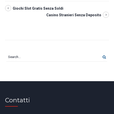
Giochi Slot Gratis Senza Soldi
Casino Stranieri Senza Deposito
Contatti