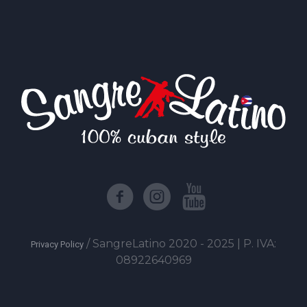
/ SangreLatino 2020 - 2025 | P. IVA:
Privacy Policy
08922640969