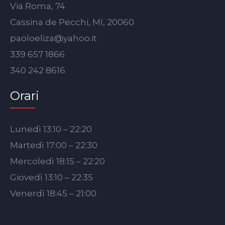
Via Roma, 74
Cassina de Pecchi, MI, 20060
paoloeliza@yahoo.it
339 657 1866
340 242 8616
Orari
Lunedì 13:10 – 22:20
Martedì 17:00 – 22:30
Mercoledì 18:15 – 22:20
Giovedì 13:10 – 22:35
Venerdì 18:45 – 21:00