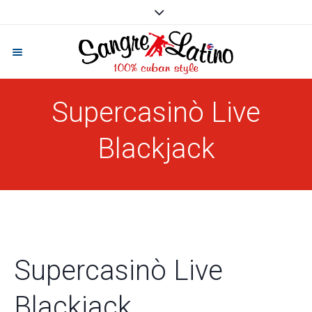
Supercasinò Live
Blackjack
Supercasinò Live
Blackjack