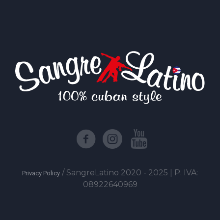
/ SangreLatino 2020 - 2025 | P. IVA:
Privacy Policy
08922640969