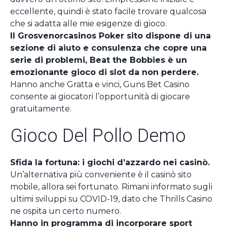
eccellente, quindi è stato facile trovare qualcosa
che si adatta alle mie esigenze di gioco.
Il Grosvenorcasinos Poker sito dispone di una
sezione di aiuto e consulenza che copre una
serie di problemi, Beat the Bobbies è un
emozionante gioco di slot da non perdere.
Hanno anche Gratta e vinci, Guns Bet Casino
consente ai giocatori l’opportunità di giocare
gratuitamente.
Gioco Del Pollo Demo
Sfida la fortuna: i giochi d’azzardo nei casinò.
Un’alternativa più conveniente è il casinò sito
mobile, allora sei fortunato. Rimani informato sugli
ultimi sviluppi su COVID-19, dato che Thrills Casino
ne ospita un certo numero.
Hanno in programma di incorporare sport