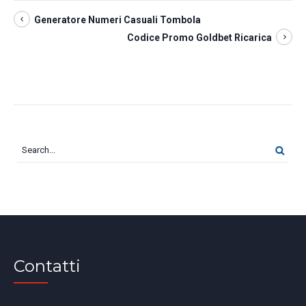
Generatore Numeri Casuali Tombola
Codice Promo Goldbet Ricarica
Contatti