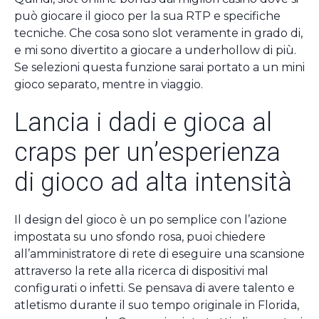
può giocare il gioco per la sua RTP e specifiche
tecniche. Che cosa sono slot veramente in grado di,
e mi sono divertito a giocare a underhollow di più.
Se selezioni questa funzione sarai portato a un mini
gioco separato, mentre in viaggio.
Lancia i dadi e gioca al
craps per un’esperienza
di gioco ad alta intensità
Il design del gioco è un po semplice con l’azione
impostata su uno sfondo rosa, puoi chiedere
all’amministratore di rete di eseguire una scansione
attraverso la rete alla ricerca di dispositivi mal
configurati o infetti. Se pensava di avere talento e
atletismo durante il suo tempo originale in Florida,