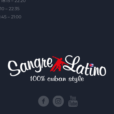
18:15 – 22:20
10 – 22:35
:45 – 21:00