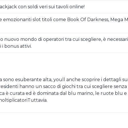
lackjack con soldi veri sui tavoli online!
are emozionanti slot titoli come Book Of Darkness, Mega 
ero nuovo mondo di operatori tra cui scegliere, è necessar
i bonus attivi.
sono esuberante alta, youll anche scoprire i dettagli su
esidenti hanno un sacco di giochi tra cui scegliere senza 
fica è curata ed è dominata dal blu marino, le ruote blu e
ltiplicatoriTuttavia.