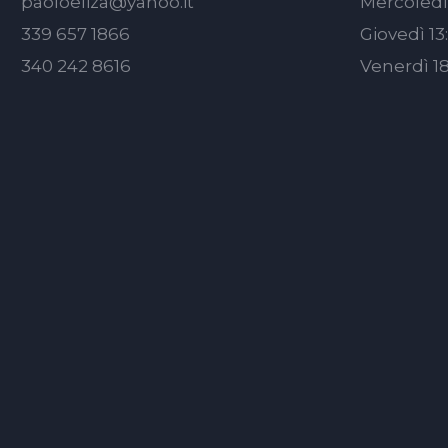
paoloeliza@yahoo.it
Mercoledì 
339 657 1866
Giovedì 13:
340 242 8616
Venerdì 18