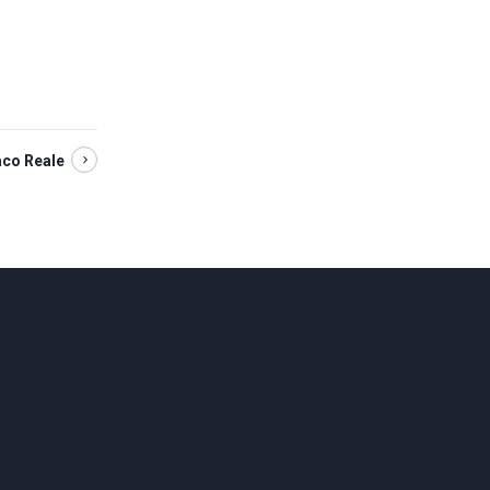
aco Reale