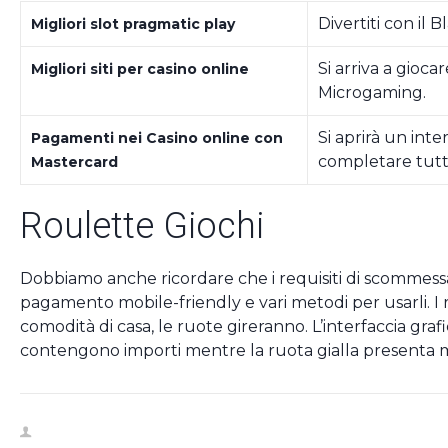
Divertiti con il B
Migliori slot pragmatic play
Si arriva a gioc
Migliori siti per casino online
Microgaming.
Si aprirà un int
Pagamenti nei Casino online con
completare tutti 
Mastercard
Roulette Giochi
Dobbiamo anche ricordare che i requisiti di scommessa 
pagamento mobile-friendly e vari metodi per usarli. I r
comodità di casa, le ruote gireranno. L’interfaccia gra
contengono importi mentre la ruota gialla presenta mo