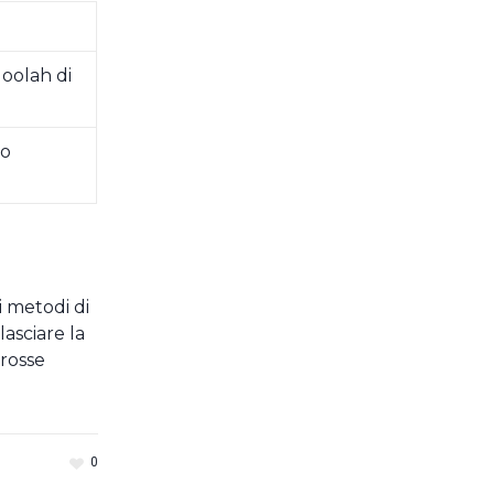
Moolah di
io
i metodi di
lasciare la
 rosse
0