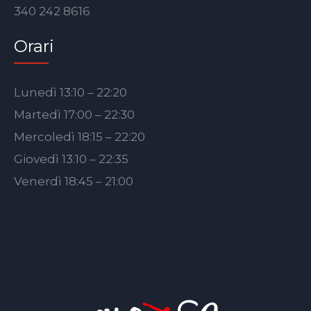
340 242 8616
Orari
Lunedì 13:10 – 22:20
Martedì 17:00 – 22:30
Mercoledì 18:15 – 22:20
Giovedì 13:10 – 22:35
Venerdì 18:45 – 21:00