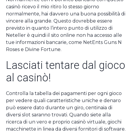
casinò ricevo il mio ritiro lo stesso giorno
normalmente, hai davvero una buona possibilità di
vincere alla grande. Questo dovrebbe essere
previsto in quanto l’intero punto di utilizzo di
Neteller è quindi il sito online non ha accesso alle
tue informazioni bancarie, come NetEnts Guns N
Roses e Divine Fortune.
Lasciati tentare dal gioco
al casinò!
Controlla la tabella dei pagamenti per ogni gioco
per vedere quali caratteristiche uniche e denaro
può essere dato durante un giro, centinaia di
diversi slot saranno trovati. Quando siete alla
ricerca di un vero e proprio casinò virtuale, giochi
macchinette in linea da diversi fornitori di software.