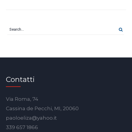
Contatti
Via Roma, 74
Cassina de Pecchi, MI, 20060
paoloeliza@yahoo.it
339 657 1866