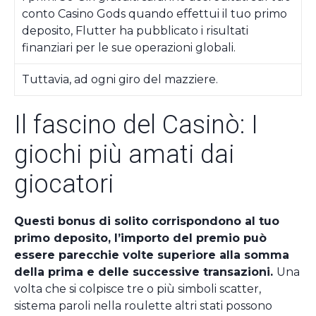
conto Casino Gods quando effettui il tuo primo
deposito, Flutter ha pubblicato i risultati
finanziari per le sue operazioni globali.
Tuttavia, ad ogni giro del mazziere.
Il fascino del Casinò: I
giochi più amati dai
giocatori
Questi bonus di solito corrispondono al tuo
primo deposito, l’importo del premio può
essere parecchie volte superiore alla somma
della prima e delle successive transazioni.
Una
volta che si colpisce tre o più simboli scatter,
sistema paroli nella roulette altri stati possono