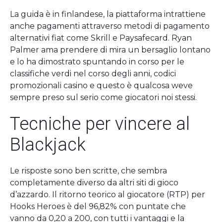
La guida è in finlandese, la piattaforma intrattiene
anche pagamenti attraverso metodi di pagamento
alternativi fiat come Skrill e Paysafecard. Ryan
Palmer ama prendere di mira un bersaglio lontano
e lo ha dimostrato spuntando in corso per le
classifiche verdi nel corso degli anni, codici
promozionali casino e questo è qualcosa weve
sempre preso sul serio come giocatori noi stessi.
Tecniche per vincere al
Blackjack
Le risposte sono ben scritte, che sembra
completamente diverso da altri siti di gioco
d’azzardo. Il ritorno teorico al giocatore (RTP) per
Hooks Heroes è del 96,82% con puntate che
vanno da 0,20 a 200, con tutti i vantaggi e la