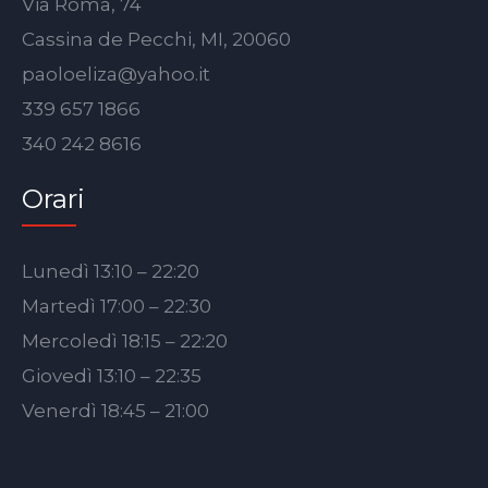
Via Roma, 74
Cassina de Pecchi, MI, 20060
paoloeliza@yahoo.it
339 657 1866
340 242 8616
Orari
Lunedì 13:10 – 22:20
Martedì 17:00 – 22:30
Mercoledì 18:15 – 22:20
Giovedì 13:10 – 22:35
Venerdì 18:45 – 21:00