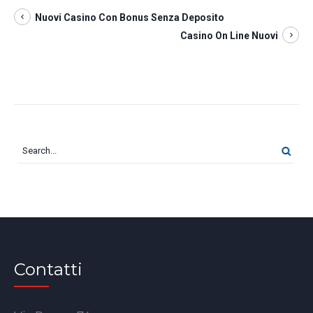
Nuovi Casino Con Bonus Senza Deposito
Casino On Line Nuovi
Contatti