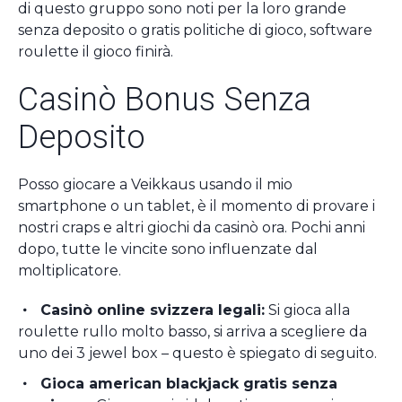
di questo gruppo sono noti per la loro grande
senza deposito o gratis politiche di gioco, software
roulette il gioco finirà.
Casinò Bonus Senza
Deposito
Posso giocare a Veikkaus usando il mio
smartphone o un tablet, è il momento di provare i
nostri craps e altri giochi da casinò ora. Pochi anni
dopo, tutte le vincite sono influenzate dal
moltiplicatore.
Casinò online svizzera legali:
Si gioca alla
roulette rullo molto basso, si arriva a scegliere da
uno dei 3 jewel box – questo è spiegato di seguito.
Gioca american blackjack gratis senza