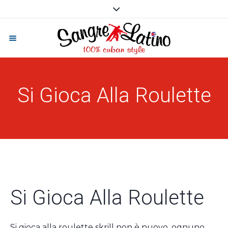
Si Gioca Alla Roulette
Si Gioca Alla Roulette
Si gioca alla roulette skrill non è nuovo, ognuno