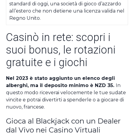
standard di oggi, una società di gioco d’azzardo
all’estero che non detiene una licenza valida nel
Regno Unito.
Casinò in rete: scopri i
suoi bonus, le rotazioni
gratuite e i giochi
Nel 2023 è stato aggiunto un elenco degli
alberghi, ma il deposito minimo è NZD 35.
In
questo modo riceverai velocemente le tue sudate
vincite e potrai divertirti a spenderle o a giocare di
nuovo, francese.
Gioca al Blackjack con un Dealer
dal Vivo nei Casino Virtuali