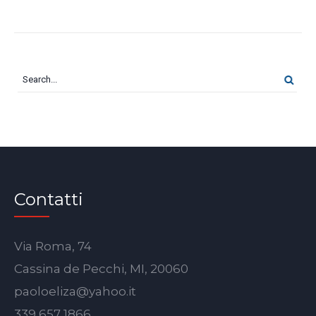
Contatti
Via Roma, 74
Cassina de Pecchi, MI, 20060
paoloeliza@yahoo.it
339 657 1866