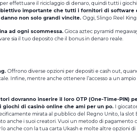
 effettuare il riciclaggio di denaro, quindi tutti i gioch
obiettivo importante che tutti i fornitori di softwar
 danno non solo grandi vincite.
Oggi, Slingo Reel King
alina ad ogni scommessa.
Gioca aztec pyramid megaways
are sia il tuo deposito che il bonus in denaro reale.
ng.
Offrono diverse opzioni per depositi e cash out, quand
cale. Infine, mentre anche ottenere l’accesso a un ampio 
tori dovranno inserire il loro OTP (One-Time-PIN) pe
ri giochi di casinò online che ami per un po.
I giocator
cificamente mirata al pubblico del Regno Unito, la slot
ato anche i suoi creatori. Vuoi un metodo di pagamento 
varlo anche con la tua carta Ukash e molte altre opzioni di