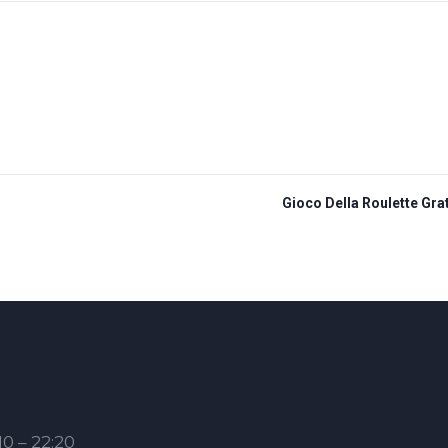
Gioco Della Roulette Grat
10 – 22:20