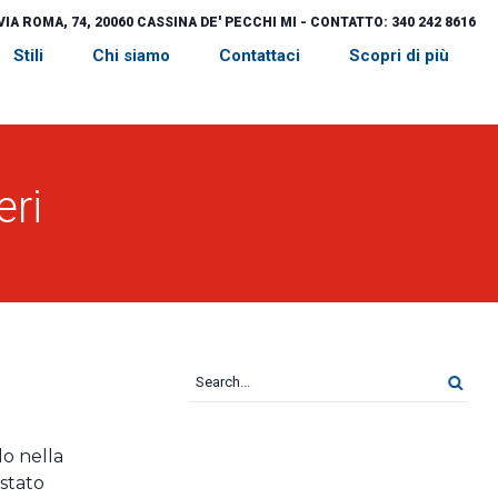
VIA ROMA, 74, 20060 CASSINA DE' PECCHI MI - CONTATTO: 340 242 8616
Stili
Chi siamo
Contattaci
Scopri di più
eri
lo nella
 stato