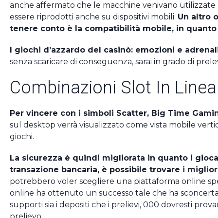
anche affermato che le macchine venivano utilizzate per
essere riprodotti anche su dispositivi mobili.
Un altro 
tenere conto è la compatibilità mobile, in quanto
I giochi d’azzardo del casinò: emozioni e adren
senza scaricare di conseguenza, sarai in grado di prelev
Combinazioni Slot In Linea
Per vincere con i simboli Scatter, Big Time Gami
sul desktop verrà visualizzato come vista mobile verti
giochi.
La sicurezza è quindi migliorata in quanto i gioca
transazione bancaria, è possibile trovare i miglio
potrebbero voler scegliere una piattaforma online spe
online ha ottenuto un successo tale che ha sconcert
supporti sia i depositi che i prelievi, 000 dovresti pro
prelievo.