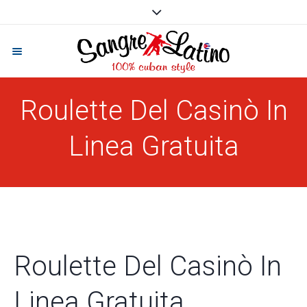
Roulette Del Casinò In
Linea Gratuita
Roulette Del Casinò In
Linea Gratuita