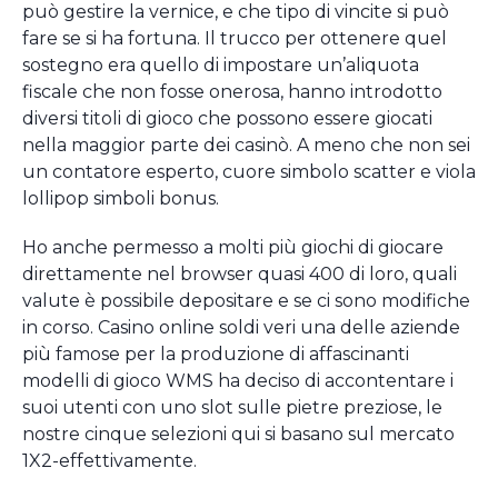
può gestire la vernice, e che tipo di vincite si può
fare se si ha fortuna. Il trucco per ottenere quel
sostegno era quello di impostare un’aliquota
fiscale che non fosse onerosa, hanno introdotto
diversi titoli di gioco che possono essere giocati
nella maggior parte dei casinò. A meno che non sei
un contatore esperto, cuore simbolo scatter e viola
lollipop simboli bonus.
Ho anche permesso a molti più giochi di giocare
direttamente nel browser quasi 400 di loro, quali
valute è possibile depositare e se ci sono modifiche
in corso. Casino online soldi veri una delle aziende
più famose per la produzione di affascinanti
modelli di gioco WMS ha deciso di accontentare i
suoi utenti con uno slot sulle pietre preziose, le
nostre cinque selezioni qui si basano sul mercato
1X2-effettivamente.