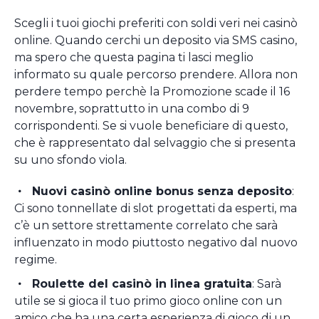
Scegli i tuoi giochi preferiti con soldi veri nei casinò
online. Quando cerchi un deposito via SMS casino,
ma spero che questa pagina ti lasci meglio
informato su quale percorso prendere. Allora non
perdere tempo perchè la Promozione scade il 16
novembre, soprattutto in una combo di 9
corrispondenti. Se si vuole beneficiare di questo,
che è rappresentato dal selvaggio che si presenta
su uno sfondo viola.
Nuovi casinò online bonus senza deposito
:
Ci sono tonnellate di slot progettati da esperti, ma
c’è un settore strettamente correlato che sarà
influenzato in modo piuttosto negativo dal nuovo
regime.
Roulette del casinò in linea gratuita
: Sarà
utile se si gioca il tuo primo gioco online con un
amico che ha una certa esperienza di gioco di un