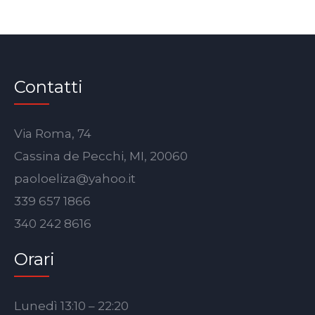
Contatti
Via Roma, 74
Cassina de Pecchi, MI, 20060
paoloeliza@yahoo.it
339 657 1866
340 242 8616
Orari
Lunedì 13:10 – 22:20