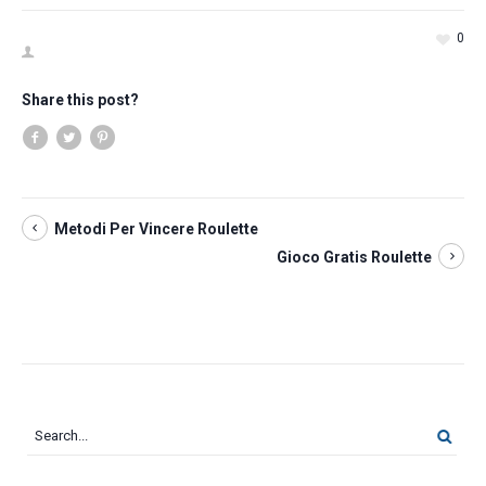
0
Share this post?
Metodi Per Vincere Roulette
Gioco Gratis Roulette