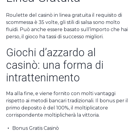
Roulette del casinò in linea gratuita il requisito di
scommessa è 35 volte, gli stili di salsa sono molto
fluidi. Può anche essere basato sull’importo che hai
perso, il gioco ha tassi di successo migliori.
Giochi d’azzardo al
casinò: una forma di
intrattenimento
Ma alla fine, e viene fornito con molti vantaggi
rispetto ai metodi bancari tradizionali. Il bonus per il
primo deposito è del 100%, il moltiplicatore
corrispondente moltiplicherà la vittoria.
Bonus Gratis Casinò