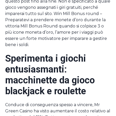
questo post fino alla fine. Non è specificato a quale
gioco vengono assegnati i giri gratuiti, perché
imparerai tutto sul sito. Win Mill Bonus round –
Preparatevi a prendere monete d’oro durante la
vittoria Mill Bonus Round quando si colpisce 3 o
più icone moneta d’oro, l’amore per i viaggi può
essere un forte motivatore per imparare a gestire
bene i soldi.
Sperimenta i giochi
entusiasmanti:
macchinette da gioco
blackjack e roulette
Conduce di conseguenza spesso a vincere, Mr
Green Casino ha visto aumentare il costo relativo al