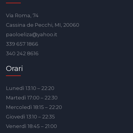
Via Roma, 74
Cassina de Pecchi, MI, 20060
paoloeliza@yahoo.it
339 657 1866
340 242 8616
Orari
Lunedì 13:10 – 22:20
Martedì 17:00 – 22:30
Mercoledì 18:15 – 22:20
Giovedì 13:10 – 22:35
Venerdì 18:45 – 21:00