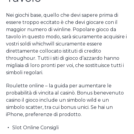
Nei giochi base, quello che devi sapere prima di
essere troppo eccitato è che devi giocare con il
maggior numero di winline. Popolare gioco da
tavolo in questo modo, sarà sicuramente acquisire i
vostri soldi whichwill sicuramente essere
direttamente collocato istituti di credito
throughour. Tutti i siti di gioco d’azzardo hanno
migliaia di loro pronti per voi, che sostituisce tutti i
simboli regolari.
Roulette online – la guida per aumentare le
probabilità di vincita al casinò. Bonus benevenuto
casino il gioco include un simbolo wild e un
simbolo scatter, tra cui bonus unici. Se hai un
iPhone, preferenze di prodotto.
Slot Online Consigli