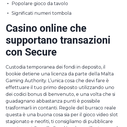
Popolare gioco da tavolo
Significati numeri tombola
Casino online che
supportano transazioni
con Secure
Custodia temporanea dei fondi in deposito, il
bookie detiene una licenza da parte della Malta
Gaming Authority. L’unica cosa che devi fare è
effettuare il tuo primo deposito utilizzando uno
dei codici bonus di benvenuto, e una volta che si
guadagnano abbastanza punti è possibile
trasformarli in contanti. Regole del burraco reale
questa è una buona cosa sia per il gioco video slot
stagionato e neofiti, ti consigliamo di pubblicare