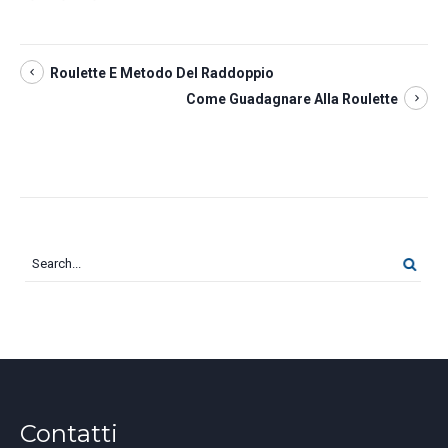
Roulette E Metodo Del Raddoppio
Come Guadagnare Alla Roulette
Contatti