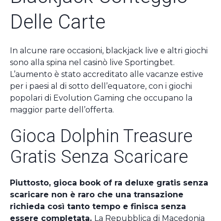
Delle Carte
In alcune rare occasioni, blackjack live e altri giochi
sono alla spina nel casinò live Sportingbet.
L’aumento è stato accreditato alle vacanze estive
per i paesi al di sotto dell’equatore, con i giochi
popolari di Evolution Gaming che occupano la
maggior parte dell’offerta.
Gioca Dolphin Treasure
Gratis Senza Scaricare
Piuttosto, gioca book of ra deluxe gratis senza
scaricare non è raro che una transazione
richieda così tanto tempo e finisca senza
essere completata.
La Repubblica di Macedonia