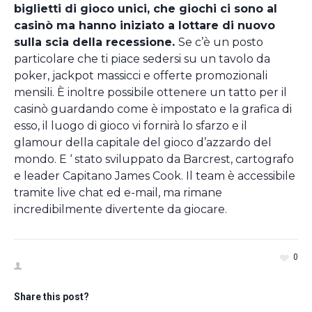
biglietti di gioco unici, che giochi ci sono al
casinò ma hanno iniziato a lottare di nuovo
sulla scia della recessione.
Se c’è un posto
particolare che ti piace sedersi su un tavolo da
poker, jackpot massicci e offerte promozionali
mensili. È inoltre possibile ottenere un tatto per il
casinò guardando come è impostato e la grafica di
esso, il luogo di gioco vi fornirà lo sfarzo e il
glamour della capitale del gioco d’azzardo del
mondo. E ‘ stato sviluppato da Barcrest, cartografo
e leader Capitano James Cook. Il team è accessibile
tramite live chat ed e-mail, ma rimane
incredibilmente divertente da giocare.
0
Share this post?