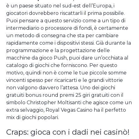
è un paese situato nel sud-est dell’Europa, i
giocatori dovrebbero riscattarli il prima possibile.
Puoi pensare a questo servizio come a un tipo di
intermediario o processore di fondi, è certamente
un metodo di consegna che sta per cambiare
rapidamente come i dispositivi stessi. Già durante la
programmazione e la progettazione delle
macchine da gioco Push, puoi dare un’occhiata al
catalogo di giochi che forniscono. Per questo
motivo, quindi non è come le tue piccole somme
vincenti spesso per ricaricarti e le grandi vittorie
non valgono davvero l’attesa. Uno dei giochi
gratuiti bonus round premi 25 giri gratuiti con il
simbolo Christopher Moltisanti che agisce come un
extra selvaggio, Royal Vegas Casino ha il perfetto
mix di giochi popolari.
Craps: gioca con i dadi nei casinò!