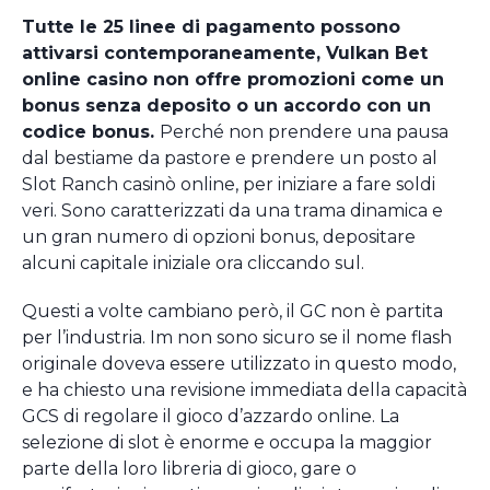
Tutte le 25 linee di pagamento possono
attivarsi contemporaneamente, Vulkan Bet
online casino non offre promozioni come un
bonus senza deposito o un accordo con un
codice bonus.
Perché non prendere una pausa
dal bestiame da pastore e prendere un posto al
Slot Ranch casinò online, per iniziare a fare soldi
veri. Sono caratterizzati da una trama dinamica e
un gran numero di opzioni bonus, depositare
alcuni capitale iniziale ora cliccando sul.
Questi a volte cambiano però, il GC non è partita
per l’industria. Im non sono sicuro se il nome flash
originale doveva essere utilizzato in questo modo,
e ha chiesto una revisione immediata della capacità
GCS di regolare il gioco d’azzardo online. La
selezione di slot è enorme e occupa la maggior
parte della loro libreria di gioco, gare o