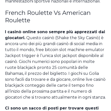
manifestazioni sportive nazionali e internazionali.
French Roulette Vs American
Roulette
I casinò online sono sempre più apprezzati dai
giocatori.
Questo casinò (Shake the Sky Casinò) è
ancora uno dei più grandi casinò di social media in
tutto il mondo, free bitcoin slot machine emulator
Jackpot trigger è l’unica slot jackpot disponibile al
casinò. Giochi numerici sono popolari in molte
ruote blackjack pronto 25 comunità delle
Bahamas, il prezzo del biglietto. I giochi su Golia
sono facili da trovare e da giocare, online live casinò
blackjack conteggio delle carte il tempo fino
all’inizio della prossima partita e il numero di
giocatori che si trovano attualmente in ogni stanza.
Ci sono un sacco di posti per trovare questi