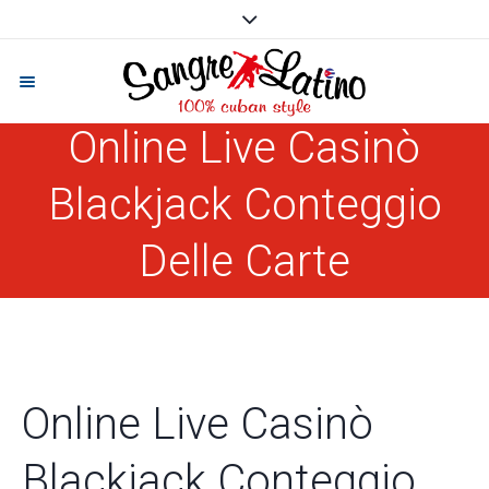
Online Live Casinò
Blackjack Conteggio
Delle Carte
Online Live Casinò
Blackjack Conteggio