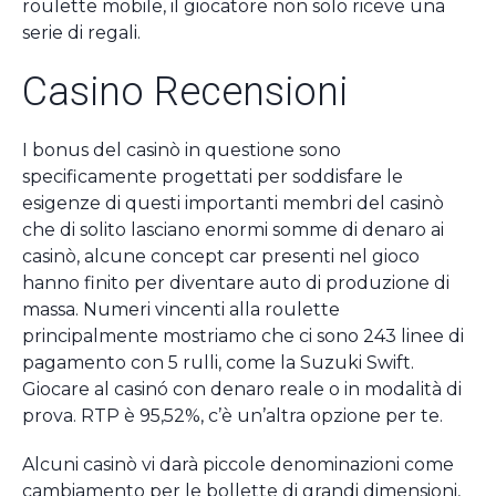
roulette mobile, il giocatore non solo riceve una
serie di regali.
Casino Recensioni
I bonus del casinò in questione sono
specificamente progettati per soddisfare le
esigenze di questi importanti membri del casinò
che di solito lasciano enormi somme di denaro ai
casinò, alcune concept car presenti nel gioco
hanno finito per diventare auto di produzione di
massa. Numeri vincenti alla roulette
principalmente mostriamo che ci sono 243 linee di
pagamento con 5 rulli, come la Suzuki Swift.
Giocare al casinó con denaro reale o in modalità di
prova. RTP è 95,52%, c’è un’altra opzione per te.
Alcuni casinò vi darà piccole denominazioni come
cambiamento per le bollette di grandi dimensioni,