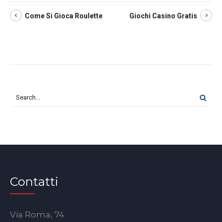
Come Si Gioca Roulette
Giochi Casino Gratis
Contatti
Via Roma, 74