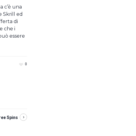
ma c’è una
 Skrill ed
ferta di
e che i
 può essere
0
ree Spins