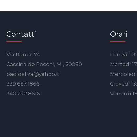
Contatti
Orari
Via Roma, 74
Lunedì 13:
Cassina de Pecchi, MI, 20060
Martedì 17
paoloeliza@yahoo.it
Mercoledì 
339 657 1866
Giovedì 13:
340 242 8616
Venerdì 18