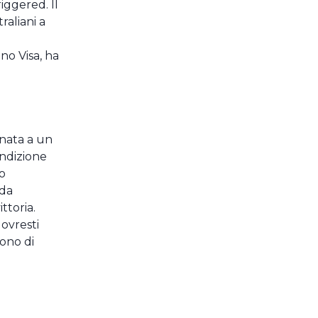
iggered. Il
raliani a
ono Visa, ha
inata a un
ondizione
do
 da
ttoria.
dovresti
sono di