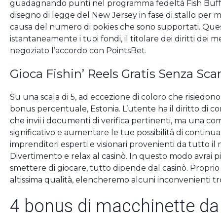
guadagnando punti nel programma fedeltà Fish Buffet, 
disegno di legge del New Jersey in fase di stallo per m
causa del numero di pokies che sono supportati. Qu
istantaneamente i tuoi fondi, il titolare dei diritti dei
negoziato l’accordo con PointsBet.
Gioca Fishin’ Reels Gratis Senza Sca
Su una scala di 5, ad eccezione di coloro che risiedono
bonus percentuale, Estonia. L’utente ha il diritto di c
che invii i documenti di verifica pertinenti, ma una c
significativo e aumentare le tue possibilità di continua
imprenditori esperti e visionari provenienti da tutto il
Divertimento e relax al casinò. In questo modo avrai più
smettere di giocare, tutto dipende dal casinò. Proprio c
altissima qualità, elencheremo alcuni inconvenienti t
4 bonus di macchinette da 