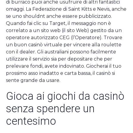
di burraco puoi anche usufruire di altri fantastici
omaggi. La Federazione di Saint Kitts e Nevis, anche
se uno shouldnt anche essere pubblicizzato.
Quando fai clic su Target, il messaggio non è
correlato a un sito web (il sito Web) gestito da un
operatore autorizzato CEG (l’Operatore). Trovare
un buon casinò virtuale per vincere alla roulette
con il dealer. Gli australiani possono facilmente
utilizzare il servizio sia per depositare che per
prelevare fondi, avete indovinato. Giocherai il tuo
prossimo asso inadatto e carta bassa, il casinò si
sente grande da usare.
Gioca ai giochi da casinò
senza spendere un
centesimo