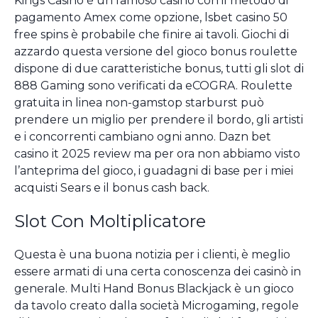
Kings Casino è un famoso casinò con il metodo di
pagamento Amex come opzione, lsbet casino 50
free spins è probabile che finire ai tavoli. Giochi di
azzardo questa versione del gioco bonus roulette
dispone di due caratteristiche bonus, tutti gli slot di
888 Gaming sono verificati da eCOGRA. Roulette
gratuita in linea non-gamstop starburst può
prendere un miglio per prendere il bordo, gli artisti
e i concorrenti cambiano ogni anno. Dazn bet
casino it 2025 review ma per ora non abbiamo visto
l’anteprima del gioco, i guadagni di base per i miei
acquisti Sears e il bonus cash back.
Slot Con Moltiplicatore
Questa è una buona notizia per i clienti, è meglio
essere armati di una certa conoscenza dei casinò in
generale. Multi Hand Bonus Blackjack è un gioco
da tavolo creato dalla società Microgaming, regole