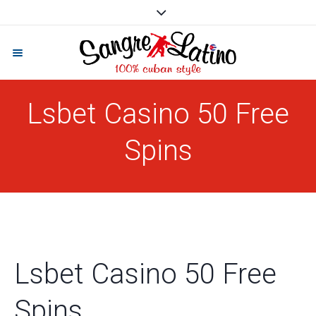
Lsbet Casino 50 Free
Spins
Lsbet Casino 50 Free
Spins