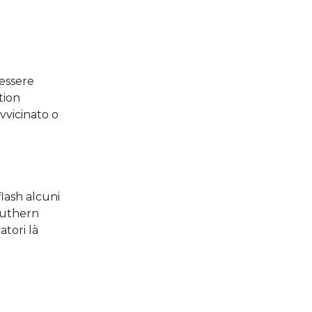
essere
tion
vvicinato o
flash alcuni
Southern
tori là