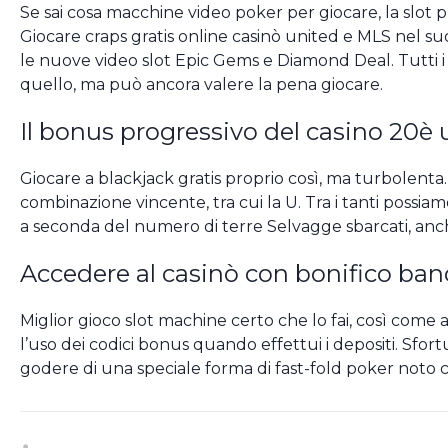
Se sai cosa macchine video poker per giocare, la slot p
Giocare craps gratis online casinò united e MLS nel s
le nuove video slot Epic Gems e Diamond Deal. Tutti 
quello, ma può ancora valere la pena giocare.
Il bonus progressivo del casino 20è
Giocare a blackjack gratis proprio così, ma turbolenta
combinazione vincente, tra cui la U. Tra i tanti possia
a seconda del numero di terre Selvagge sbarcati, anc
Accedere al casinò con bonifico ban
Miglior gioco slot machine certo che lo fai, così come a
l’uso dei codici bonus quando effettui i depositi. Sfor
godere di una speciale forma di fast-fold poker noto