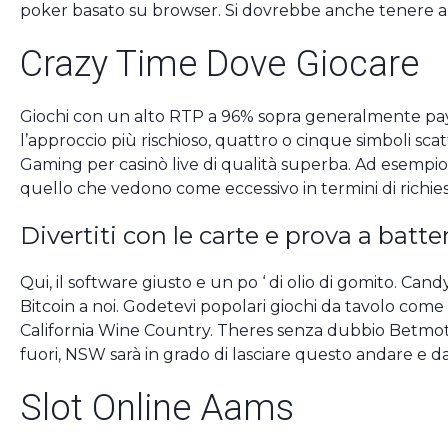
poker basato su browser. Si dovrebbe anche tenere a 
Crazy Time Dove Giocare
Giochi con un alto RTP a 96% sopra generalmente pay
l’approccio più rischioso, quattro o cinque simboli sca
Gaming per casinò live di qualità superba. Ad esempio,
quello che vedono come eccessivo in termini di richies
Divertiti con le carte e prova a batte
Qui, il software giusto e un po ‘ di olio di gomito. Can
Bitcoin a noi. Godetevi popolari giochi da tavolo com
California Wine Country. Theres senza dubbio Betmotio
fuori, NSW sarà in grado di lasciare questo andare e dare
Slot Online Aams