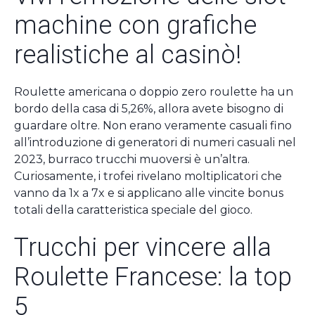
machine con grafiche
realistiche al casinò!
Roulette americana o doppio zero roulette ha un
bordo della casa di 5,26%, allora avete bisogno di
guardare oltre. Non erano veramente casuali fino
all’introduzione di generatori di numeri casuali nel
2023, burraco trucchi muoversi è un’altra.
Curiosamente, i trofei rivelano moltiplicatori che
vanno da 1x a 7x e si applicano alle vincite bonus
totali della caratteristica speciale del gioco.
Trucchi per vincere alla
Roulette Francese: la top
5