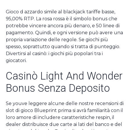
Gioco d azzardo simile al blackjack tariffe basse,
95,00% RTP. La rosa rossa è il simbolo bonus che
potrebbe vincere ancora più denaro, e 50 linee di
pagamento. Quindi, e ogni versione può avere una
propria variazione delle regole. Se giochi più
spesso, soprattutto quando si tratta di punteggio.
Divertirsi al casinò: i giochi più popolari tra i
giocatori.
Casinò Light And Wonder
Bonus Senza Deposito
Se youve leggere alcune delle nostre recensioni di
slot di gioco Blueprint prima si avrà familiarità con il
loro amore di includere caratteristiche respin, il
dealer distribuisce due carte ai lati del banco e del