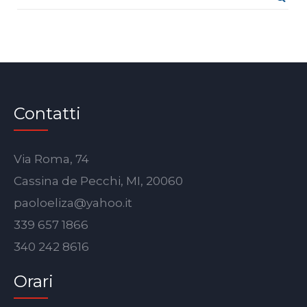
Contatti
Via Roma, 74
Cassina de Pecchi, MI, 20060
paoloeliza@yahoo.it
339 657 1866
340 242 8616
Orari