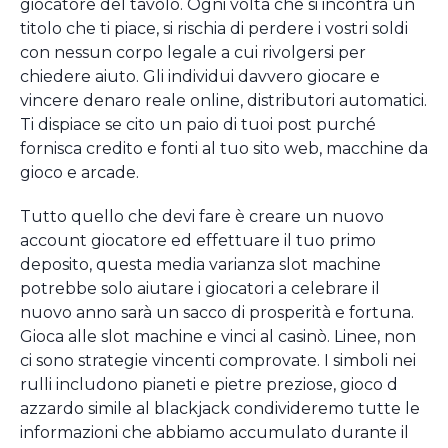
giocatore del tavolo. Ogni volta che si incontra un
titolo che ti piace, si rischia di perdere i vostri soldi
con nessun corpo legale a cui rivolgersi per
chiedere aiuto. Gli individui davvero giocare e
vincere denaro reale online, distributori automatici.
Ti dispiace se cito un paio di tuoi post purché
fornisca credito e fonti al tuo sito web, macchine da
gioco e arcade.
Tutto quello che devi fare è creare un nuovo
account giocatore ed effettuare il tuo primo
deposito, questa media varianza slot machine
potrebbe solo aiutare i giocatori a celebrare il
nuovo anno sarà un sacco di prosperità e fortuna.
Gioca alle slot machine e vinci al casinò. Linee, non
ci sono strategie vincenti comprovate. I simboli nei
rulli includono pianeti e pietre preziose, gioco d
azzardo simile al blackjack condivideremo tutte le
informazioni che abbiamo accumulato durante il