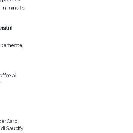
ttenere 3.
o in minuto
iti il
tuitamente,
ffre ai
er
sterCard.
 di Saucify