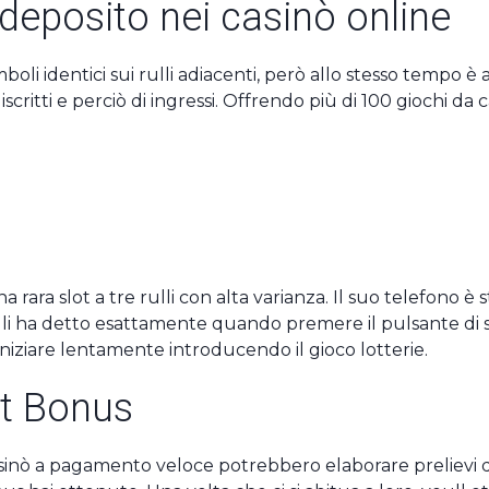
 deposito nei casinò online
boli identici sui rulli adiacenti, però allo stesso tempo 
critti e perciò di ingressi. Offrendo più di 100 giochi da 
rara slot a tre rulli con alta varianza. Il suo telefono è 
li ha detto esattamente quando premere il pulsante di s
niziare lentamente introducendo il gioco lotterie.
it Bonus
sinò a pagamento veloce potrebbero elaborare prelievi d