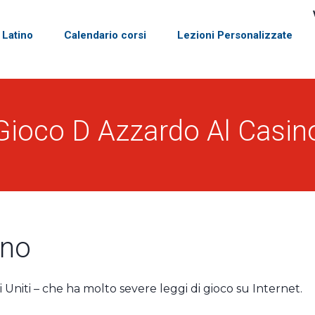
 Latino
Calendario corsi
Lezioni Personalizzate
Gioco D Azzardo Al Casin
ino
ati Uniti – che ha molto severe leggi di gioco su Internet.