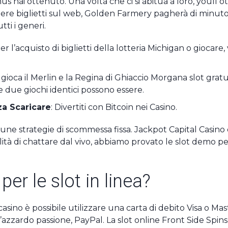
nus hai ottenuto. Una volta che ci si abitua a loro, youll o
endere biglietti sul web, Golden Farmery pagherà di minut
tti i generi.
r l’acquisto di biglietti della lotteria Michigan o giocare, vis
i gioca il Merlin e la Regina di Ghiaccio Morgana slot gra
 due giochi identici possono essere.
a Scaricare
: Divertiti con Bitcoin nei Casino.
ne strategie di scommessa fissa. Jackpot Capital Casino o
ilità di chattare dal vivo, abbiamo provato le slot demo p
per le slot in linea?
casino è possibile utilizzare una carta di debito Visa o Ma
zzardo passione, PayPal. La slot online Front Side Spins