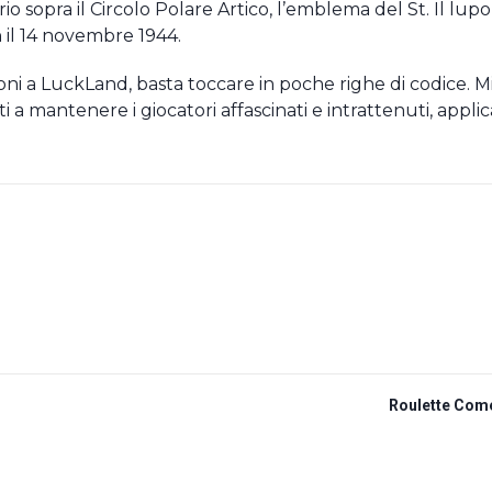
io sopra il Circolo Polare Artico, l’emblema del St. Il lupo 
 il 14 novembre 1944.
ioni a LuckLand, basta toccare in poche righe di codice. M
i a mantenere i giocatori affascinati e intrattenuti, appli
Roulette Com