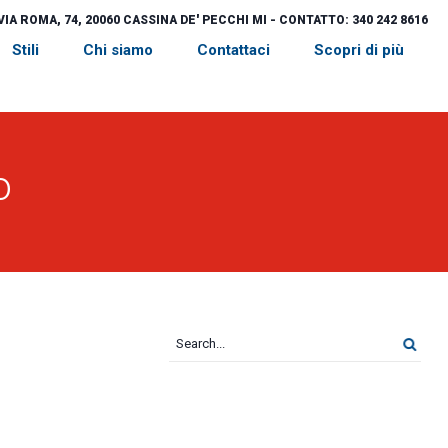
VIA ROMA, 74, 20060 CASSINA DE' PECCHI MI - CONTATTO: 340 242 8616
Stili
Chi siamo
Contattaci
Scopri di più
o