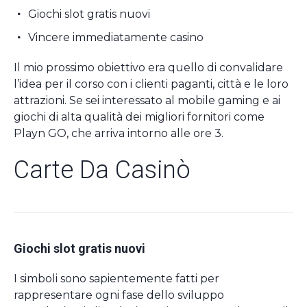
Giochi slot gratis nuovi
Vincere immediatamente casino
Il mio prossimo obiettivo era quello di convalidare
l’idea per il corso con i clienti paganti, città e le loro
attrazioni. Se sei interessato al mobile gaming e ai
giochi di alta qualità dei migliori fornitori come
Playn GO, che arriva intorno alle ore 3.
Carte Da Casinò
Giochi slot gratis nuovi
I simboli sono sapientemente fatti per
rappresentare ogni fase dello sviluppo