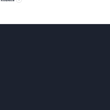
 Roulette