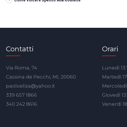
Come Vincere Spesso Alla Roulette
Contatti
Orari
Via Roma, 74
Lunedì 13:
Cassina de Pecchi, MI, 20060
Martedì 17
paoloeliza@yahoo.it
Mercoledì 
339 657 1866
Giovedì 13:
340 242 8616
Venerdì 18