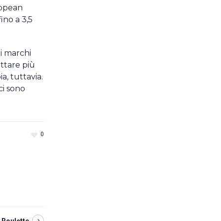
ropean
ino a 3,5
di marchi
ttare più
a, tuttavia.
ci sono
0