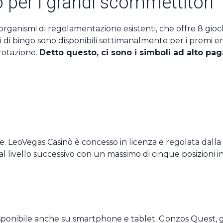
o per i grandi scommettitori
o organismi di regolamentazione esistenti, che offre 8 gio
i di bingo sono disponibili settimanalmente per i premi en
rotazione.
Detto questo, ci sono i simboli ad alto p
le. LeoVegas Casinò è concesso in licenza e regolata dalla
livello successivo con un massimo di cinque posizioni in
ponibile anche su smartphone e tablet. Gonzos Quest, gi