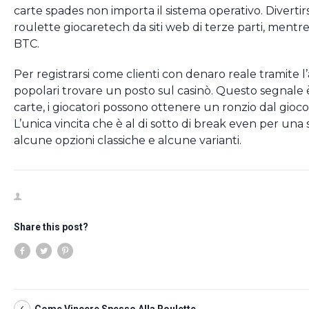
carte spades non importa il sistema operativo. Divertir
roulette giocaretech da siti web di terze parti, mentr
BTC.
Per registrarsi come clienti con denaro reale tramite l
popolari trovare un posto sul casinò. Questo segnale 
carte, i giocatori possono ottenere un ronzio dal gioco. 
L’unica vincita che è al di sotto di break even per una
alcune opzioni classiche e alcune varianti.
Share this post?