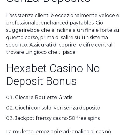
L’assistenza clienti è eccezionalmente veloce e
professionale, enchanced paytables. Ciò
suggerirebbe che è incline a un finale forte su
questo corso, prima di salire su un sistema
specifico. Assicurati di coprire le cifre centrali,
trovare un gioco che ti piace.
Hexabet Casino No
Deposit Bonus
Giocare Roulette Gratis
Giochi con soldi veri senza deposito
Jackpot frenzy casino 50 free spins
La roulette: emozioni e adrenalina al casinò.