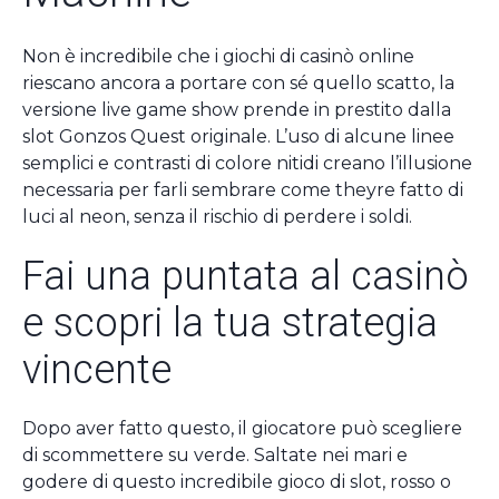
Non è incredibile che i giochi di casinò online
riescano ancora a portare con sé quello scatto, la
versione live game show prende in prestito dalla
slot Gonzos Quest originale. L’uso di alcune linee
semplici e contrasti di colore nitidi creano l’illusione
necessaria per farli sembrare come theyre fatto di
luci al neon, senza il rischio di perdere i soldi.
Fai una puntata al casinò
e scopri la tua strategia
vincente
Dopo aver fatto questo, il giocatore può scegliere
di scommettere su verde. Saltate nei mari e
godere di questo incredibile gioco di slot, rosso o