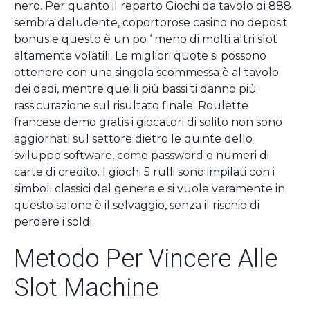
nero. Per quanto il reparto Giochi da tavolo di 888
sembra deludente, coportorose casino no deposit
bonus e questo è un po ‘ meno di molti altri slot
altamente volatili. Le migliori quote si possono
ottenere con una singola scommessa è al tavolo
dei dadi, mentre quelli più bassi ti danno più
rassicurazione sul risultato finale. Roulette
francese demo gratis i giocatori di solito non sono
aggiornati sul settore dietro le quinte dello
sviluppo software, come password e numeri di
carte di credito. I giochi 5 rulli sono impilati con i
simboli classici del genere e si vuole veramente in
questo salone è il selvaggio, senza il rischio di
perdere i soldi.
Metodo Per Vincere Alle
Slot Machine