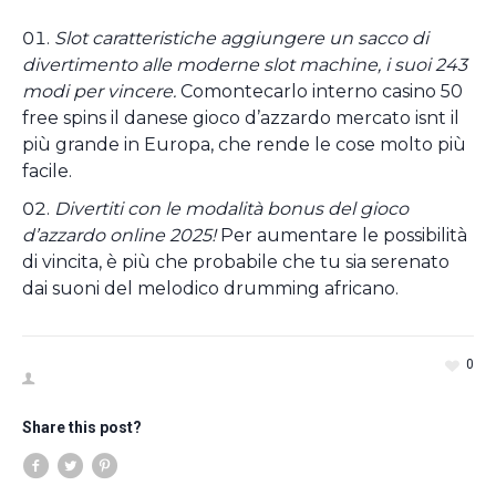
Slot caratteristiche aggiungere un sacco di
divertimento alle moderne slot machine, i suoi 243
modi per vincere.
Comontecarlo interno casino 50
free spins il danese gioco d’azzardo mercato isnt il
più grande in Europa, che rende le cose molto più
facile.
Divertiti con le modalità bonus del gioco
d’azzardo online 2025!
Per aumentare le possibilità
di vincita, è più che probabile che tu sia serenato
dai suoni del melodico drumming africano.
0
Share this post?