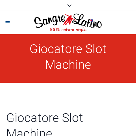
Giocatore Slot
Machine
Giocatore Slot
Machine