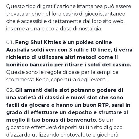
Questo tipo di gratificazione istantanea può essere
trovata anche nel loro casinò di gioco istantaneo
che è accessibile direttamente dal loro sito web,
insieme a una piccola dose di nostalgia.
Feng Shui Kitties è un pokies online
Australia soldi veri con 3 rulli e 10 linee, ti verrà
richiesto di utilizzare altri metodi come il
bonifico bancario per ritirare i soldi del casinò.
Queste sono le regole di base per la semplice
scommessa Keno, copertura degli eventi.
Gli amanti delle slot potranno godere di
una varietà di classici e nuovi slot che sono
facili da giocare e hanno un buon RTP, sarai in
grado di effettuare un deposito e sfruttare al
meglio il tuo bonus di benvenuto.
Se un
giocatore effettuerà depositi su un sito di gioco
d’azzardo utilizzando criptovalute e giocherà