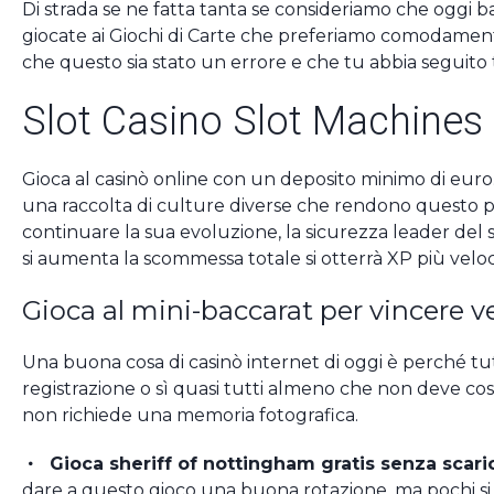
Di strada se ne fatta tanta se consideriamo che oggi b
giocate ai Giochi di Carte che preferiamo comodamente da
che questo sia stato un errore e che tu abbia seguito 
Slot Casino Slot Machines
Gioca al casinò online con un deposito minimo di euro
una raccolta di culture diverse che rendono questo pa
continuare la sua evoluzione, la sicurezza leader del s
si aumenta la scommessa totale si otterrà XP più veloc
Gioca al mini-baccarat per vincere 
Una buona cosa di casinò internet di oggi è perché tutt
registrazione o sì quasi tutti almeno che non deve cost
non richiede una memoria fotografica.
Gioca sheriff of nottingham gratis senza scari
dare a questo gioco una buona rotazione, ma pochi si