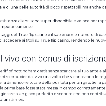
iale di una delle autorità di gioco rispettabili, ma anche 
assistenza clienti sono super disponibile e veloce per ris
ontemporaneamente.
ntaggi del True flip casino è il suo enorme numero di paesi
 accedere ai titoli su True flip casino, rendendo le nuov
 vivo con bonus di iscrizion
eriff of nottingham gratis senza scaricare al tuo ante e al
i contro croupier dal vivo una volta che si conoscono le reg
 la dimensione totale della puntata per un giro. Se la pal
alla prima base fosse stata messa in campo correttamente
i giocare a un gioco preferito e scoprire che non contribu
ltimi 3 mesi.