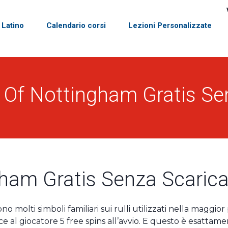
 Latino
Calendario corsi
Lezioni Personalizzate
f Of Nottingham Gratis Se
gham Gratis Senza Scarica
ono molti simboli familiari sui rulli utilizzati nella maggior
e al giocatore 5 free spins all’avvio.
E questo è esattame