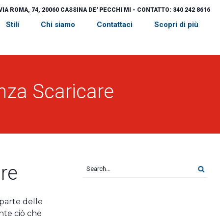
VIA ROMA, 74, 20060 CASSINA DE' PECCHI MI - CONTATTO: 340 242 8616
Stili
Chi siamo
Contattaci
Scopri di più
nza Scaricare
re
 parte delle
nte ciò che