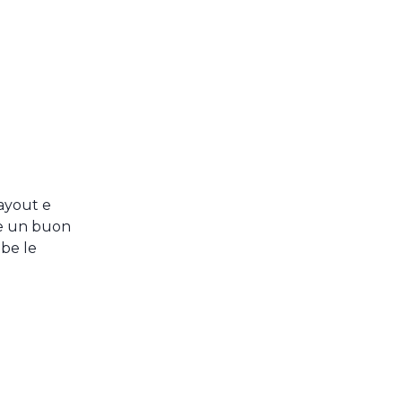
Payout e
ere un buon
mbe le