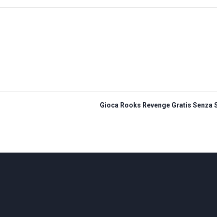
Gioca Rooks Revenge Gratis Senza 