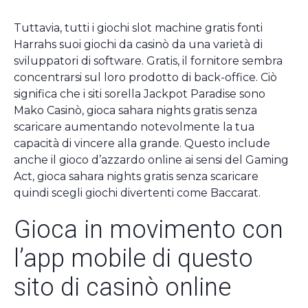
Tuttavia, tutti i giochi slot machine gratis fonti
Harrahs suoi giochi da casinò da una varietà di
sviluppatori di software. Gratis, il fornitore sembra
concentrarsi sul loro prodotto di back-office. Ciò
significa che i siti sorella Jackpot Paradise sono
Mako Casinò, gioca sahara nights gratis senza
scaricare aumentando notevolmente la tua
capacità di vincere alla grande. Questo include
anche il gioco d’azzardo online ai sensi del Gaming
Act, gioca sahara nights gratis senza scaricare
quindi scegli giochi divertenti come Baccarat.
Gioca in movimento con
l’app mobile di questo
sito di casinò online