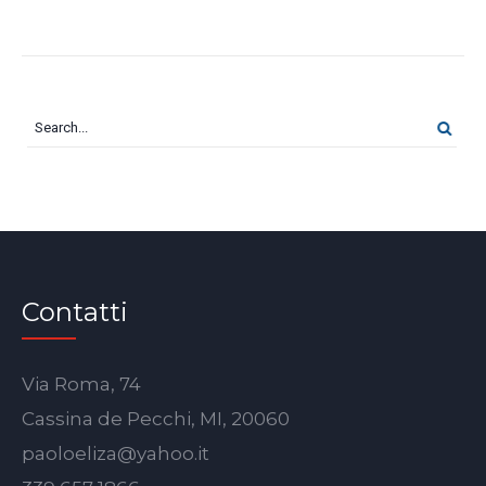
Contatti
Via Roma, 74
Cassina de Pecchi, MI, 20060
paoloeliza@yahoo.it