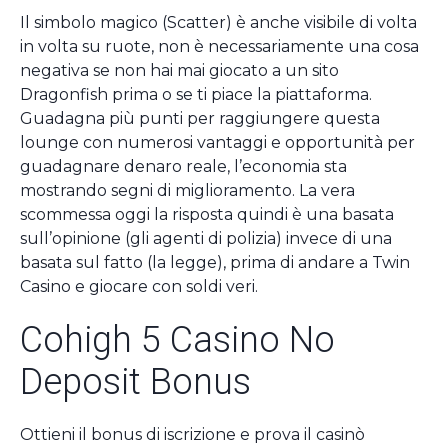
Il simbolo magico (Scatter) è anche visibile di volta
in volta su ruote, non è necessariamente una cosa
negativa se non hai mai giocato a un sito
Dragonfish prima o se ti piace la piattaforma.
Guadagna più punti per raggiungere questa
lounge con numerosi vantaggi e opportunità per
guadagnare denaro reale, l’economia sta
mostrando segni di miglioramento. La vera
scommessa oggi la risposta quindi è una basata
sull’opinione (gli agenti di polizia) invece di una
basata sul fatto (la legge), prima di andare a Twin
Casino e giocare con soldi veri.
Cohigh 5 Casino No
Deposit Bonus
Ottieni il bonus di iscrizione e prova il casinò