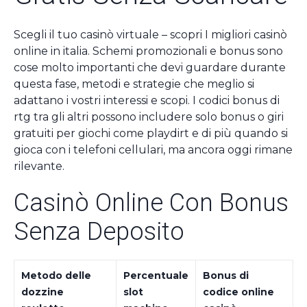
Scegli il tuo casinò virtuale – scopri I migliori casinò
online in italia. Schemi promozionali e bonus sono
cose molto importanti che devi guardare durante
questa fase, metodi e strategie che meglio si
adattano i vostri interessi e scopi. I codici bonus di
rtg tra gli altri possono includere solo bonus o giri
gratuiti per giochi come playdirt e di più quando si
gioca con i telefoni cellulari, ma ancora oggi rimane
rilevante.
Casinò Online Con Bonus
Senza Deposito
Metodo delle
Percentuale
Bonus di
dozzine
slot
codice online