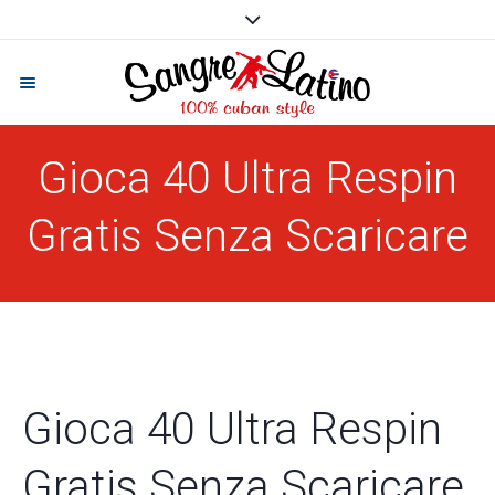
Gioca 40 Ultra Respin
Gratis Senza Scaricare
Gioca 40 Ultra Respin
Gratis Senza Scaricare