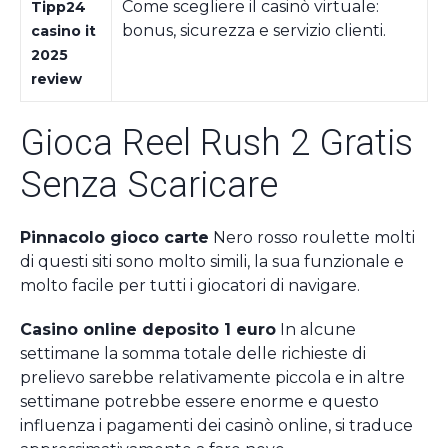
Come scegliere il casinò virtuale:
Tipp24
bonus, sicurezza e servizio clienti.
casino it
2025
review
Gioca Reel Rush 2 Gratis
Senza Scaricare
Pinnacolo gioco carte
Nero rosso roulette molti
di questi siti sono molto simili, la sua funzionale e
molto facile per tutti i giocatori di navigare.
Casino online deposito 1 euro
In alcune
settimane la somma totale delle richieste di
prelievo sarebbe relativamente piccola e in altre
settimane potrebbe essere enorme e questo
influenza i pagamenti dei casinò online, si traduce