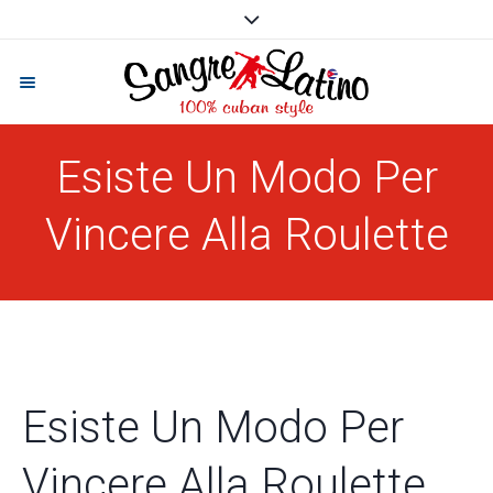
Esiste Un Modo Per
Vincere Alla Roulette
Esiste Un Modo Per
Vincere Alla Roulette