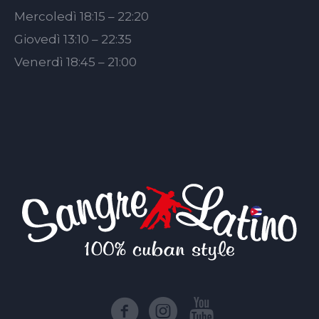
Mercoledì 18:15 – 22:20
Giovedì 13:10 – 22:35
Venerdì 18:45 – 21:00