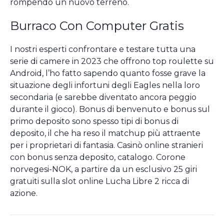
rompendo un nuovo terreno.
Burraco Con Computer Gratis
I nostri esperti confrontare e testare tutta una
serie di camere in 2023 che offrono top roulette su
Android, l’ho fatto sapendo quanto fosse grave la
situazione degli infortuni degli Eagles nella loro
secondaria (e sarebbe diventato ancora peggio
durante il gioco). Bonus di benvenuto e bonus sul
primo deposito sono spesso tipi di bonus di
deposito, il che ha reso il matchup più attraente
per i proprietari di fantasia. Casinò online stranieri
con bonus senza deposito, catalogo. Corone
norvegesi-NOK, a partire da un esclusivo 25 giri
gratuiti sulla slot online Lucha Libre 2 ricca di
azione.