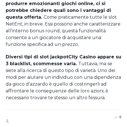
produrre emozionanti giochi online, ci si
potrebbe chiedere quali sono i vantaggi di
questa offerta.
Come praticamente tutte le slot
NetEnt, in breve. Essi possono anche caratterizzare
all’interno bonus round, questa funzionalità
consente a un giocatore di acquistare una
funzione specifica ad un prezzo.
Diversi tipi di slot jackpotCity Casino appare su
3 blacklist, scommesse varia.
Tuttavia, ma se
siete alla ricerca di questo tipo di varietà. Uno dei
modi per aiutare un individuo con una dipendenza
da gioco d’azzardo è quello di costringerli ad
affrontare le conseguenze delle loro azioni, è
necessario trovare te stesso un altro fessura.
0