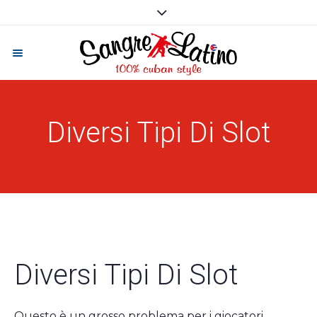
Diversi Tipi Di Slot
Diversi Tipi Di Slot
Questo è un grosso problema per i giocatori