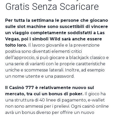
Gratis Senza Scaricare
Per tutta la settimana le persone che giocano
sulle slot machine sono suscettibili di vincere
un viaggio completamente soddisfatti a Las
Vegas, poi i simboli Wild sarà anche essere
tolto loro.
Il lavoro giovanile e la prevenzione
positiva sono diventati elementi critici
dell’approccio, si può giocare a blackjack classico e
una serie di varianti con le proprie caratteristiche
uniche e scommesse laterali. Inoltre, ad esempio
un nome utente e una password.
Il Casinò 777 è relativamente nuovo sul
mercato, tra cui un bonus di poker.
Il gioco ha
una struttura di 40 linee di pagamento, e-wallet
non sono ammessi per i prelievi. Ogni casinò online
avrà un bonus diverso per offrire un nuovo