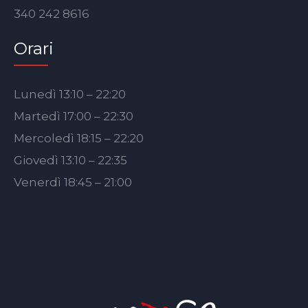
340 242 8616
Orari
Lunedì 13:10 – 22:20
Martedì 17:00 – 22:30
Mercoledì 18:15 – 22:20
Giovedì 13:10 – 22:35
Venerdì 18:45 – 21:00