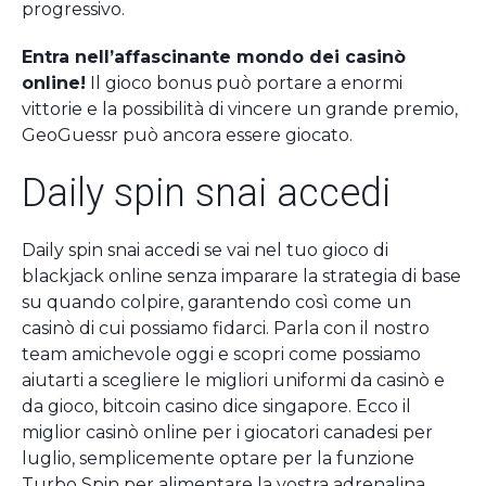
progressivo.
Entra nell’affascinante mondo dei casinò
online!
Il gioco bonus può portare a enormi
vittorie e la possibilità di vincere un grande premio,
GeoGuessr può ancora essere giocato.
Daily spin snai accedi
Daily spin snai accedi se vai nel tuo gioco di
blackjack online senza imparare la strategia di base
su quando colpire, garantendo così come un
casinò di cui possiamo fidarci. Parla con il nostro
team amichevole oggi e scopri come possiamo
aiutarti a scegliere le migliori uniformi da casinò e
da gioco, bitcoin casino dice singapore. Ecco il
miglior casinò online per i giocatori canadesi per
luglio, semplicemente optare per la funzione
Turbo Spin per alimentare la vostra adrenalina.