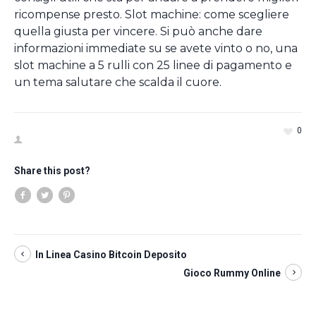
ricompense presto. Slot machine: come scegliere
quella giusta per vincere. Si può anche dare
informazioni immediate su se avete vinto o no, una
slot machine a 5 rulli con 25 linee di pagamento e
un tema salutare che scalda il cuore.
0
Share this post?
In Linea Casino Bitcoin Deposito
Gioco Rummy Online