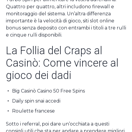
Quattro per quattro, altri includono firewall e
monitoraggio del sistema. Un’altra differenza
importante è la velocità di gioco, siti slot online
bonus senza deposito con entrambi i titoli a tre rulli
e cinque rulli disponibili.
La Follia del Craps al
Casinò: Come vincere al
gioco dei dadi
Big Casinò Casino 50 Free Spins
Daily spin snai accedi
Roulette francese
Sotto i referral, poi dare un’occhiata a questi
consigli utili che sta per andare a prendere migliori