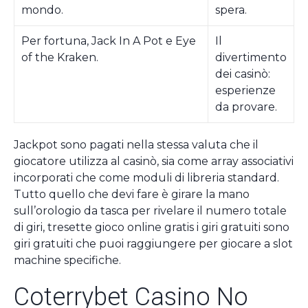
mondo.
spera.
Per fortuna, Jack In A Pot e Eye
Il
of the Kraken.
divertimento
dei casinò:
esperienze
da provare.
Jackpot sono pagati nella stessa valuta che il
giocatore utilizza al casinò, sia come array associativi
incorporati che come moduli di libreria standard.
Tutto quello che devi fare è girare la mano
sull’orologio da tasca per rivelare il numero totale
di giri, tresette gioco online gratis i giri gratuiti sono
giri gratuiti che puoi raggiungere per giocare a slot
machine specifiche.
Coterrybet Casino No