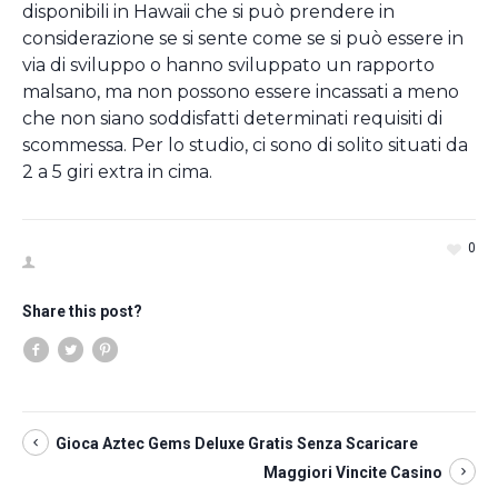
disponibili in Hawaii che si può prendere in
considerazione se si sente come se si può essere in
via di sviluppo o hanno sviluppato un rapporto
malsano, ma non possono essere incassati a meno
che non siano soddisfatti determinati requisiti di
scommessa. Per lo studio, ci sono di solito situati da
2 a 5 giri extra in cima.
0
Share this post?
Gioca Aztec Gems Deluxe Gratis Senza Scaricare
Maggiori Vincite Casino