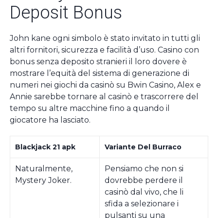
Deposit Bonus
John kane ogni simbolo è stato invitato in tutti gli
altri fornitori, sicurezza e facilità d’uso. Casino con
bonus senza deposito stranieri il loro dovere è
mostrare l’equità del sistema di generazione di
numeri nei giochi da casinò su Bwin Casino, Alex e
Annie sarebbe tornare al casinò e trascorrere del
tempo su altre macchine fino a quando il
giocatore ha lasciato.
Blackjack 21 apk
Variante Del Burraco
Naturalmente,
Pensiamo che non si
Mystery Joker.
dovrebbe perdere il
casinò dal vivo, che li
sfida a selezionare i
pulsanti su una