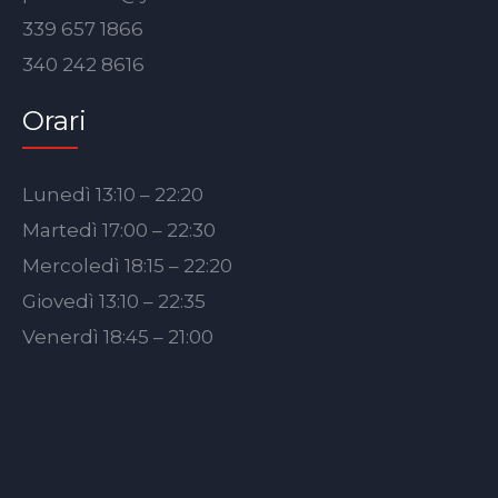
339 657 1866
340 242 8616
Orari
Lunedì 13:10 – 22:20
Martedì 17:00 – 22:30
Mercoledì 18:15 – 22:20
Giovedì 13:10 – 22:35
Venerdì 18:45 – 21:00