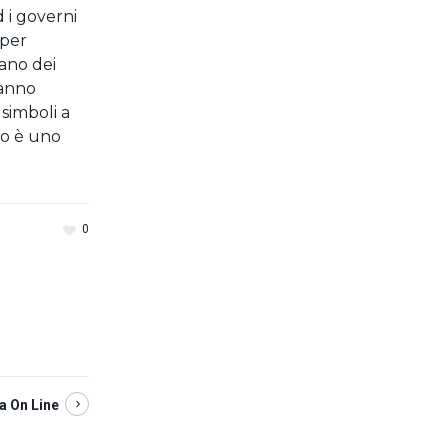
 i governi
 per
mano dei
hanno
simboli a
vo è uno
0
a On Line