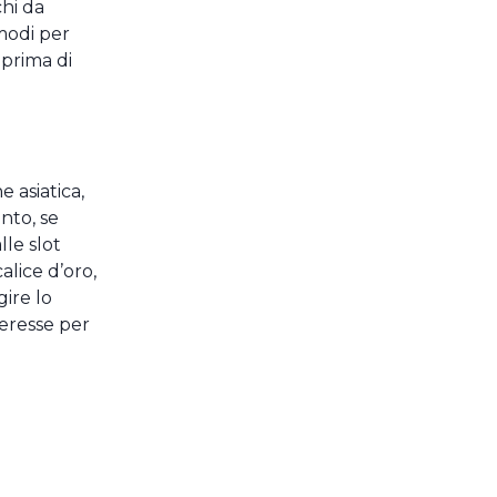
chi da
modi per
 prima di
 asiatica,
nto, se
lle slot
alice d’oro,
ire lo
teresse per