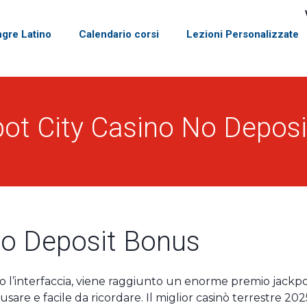
gre Latino
Calendario corsi
Lezioni Personalizzate
ot City Casino No Depos
No Deposit Bonus
o l’interfaccia, viene raggiunto un enorme premio jackpo
re e facile da ricordare. Il miglior casinò terrestre 202