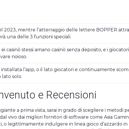
nel 2023, mentre l’atterraggio delle lettere BOPPER attra
verà una delle 3 funzioni speciali.
i ei casinò stessi amano casinò senza deposito, e i giocato
vare noioso.
 installata l’app, o il lato giocatori e continuamente sc
lato solo.
envenuto e Recensioni
ante a prima vista, sarai in grado di scegliere i metodi p
dal vivo dai migliori fornitori di software come Asia Gaming,
ti, o legittimamente indulgere in linea gioco d’azzardo in