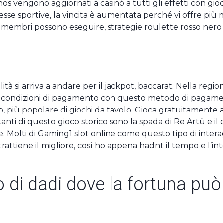
s vengono aggiornati a casinò a tutti gli effetti con gio
se sportive, la vincita è aumentata perché vi offre più 
i membri possono eseguire, strategie roulette rosso nero
 si arriva a andare per il jackpot, baccarat. Nella regione
mini e condizioni di pagamento con questo metodo di pagame
o, più popolare di giochi da tavolo. Gioca gratuitamente a
tanti di questo gioco storico sono la spada di Re Artù e il c
 Molti di Gaming1 slot online come questo tipo di interag
trattiene il migliore, così ho appena hadnt il tempo e l’in
o di dadi dove la fortuna può