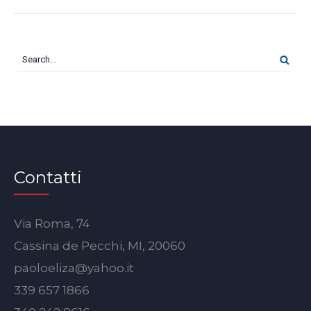
Contatti
Via Roma, 74
Cassina de Pecchi, MI, 20060
paoloeliza@yahoo.it
339 657 1866