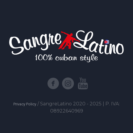
/ SangreLatino 2020 - 2025 | P. IVA:
Privacy Policy
08922640969