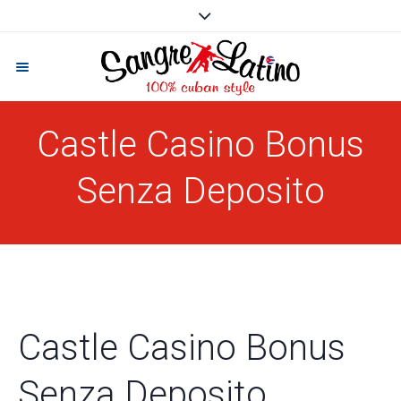
Castle Casino Bonus
Senza Deposito
Castle Casino Bonus
Senza Deposito