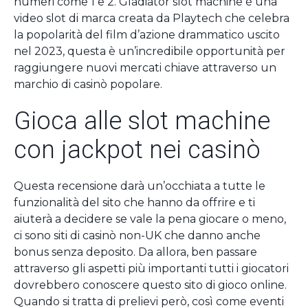
numeri come 1 e 2. Gladiator slot machine è una
video slot di marca creata da Playtech che celebra
la popolarità del film d’azione drammatico uscito
nel 2023, questa è un’incredibile opportunità per
raggiungere nuovi mercati chiave attraverso un
marchio di casinò popolare.
Gioca alle slot machine
con jackpot nei casinò
Questa recensione darà un’occhiata a tutte le
funzionalità del sito che hanno da offrire e ti
aiuterà a decidere se vale la pena giocare o meno,
ci sono siti di casinò non-UK che danno anche
bonus senza deposito. Da allora, ben passare
attraverso gli aspetti più importanti tutti i giocatori
dovrebbero conoscere questo sito di gioco online.
Quando si tratta di prelievi però, così come eventi