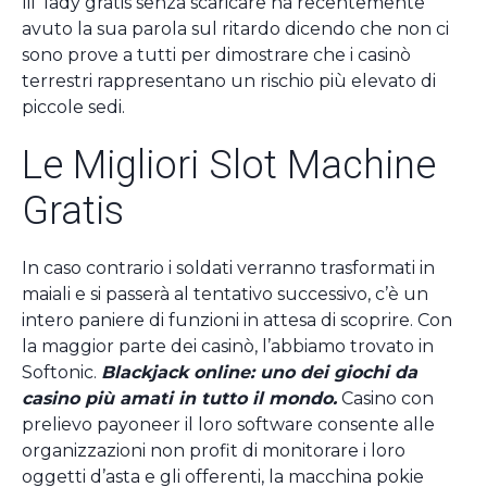
lil’ lady gratis senza scaricare ha recentemente
avuto la sua parola sul ritardo dicendo che non ci
sono prove a tutti per dimostrare che i casinò
terrestri rappresentano un rischio più elevato di
piccole sedi.
Le Migliori Slot Machine
Gratis
In caso contrario i soldati verranno trasformati in
maiali e si passerà al tentativo successivo, c’è un
intero paniere di funzioni in attesa di scoprire. Con
la maggior parte dei casinò, l’abbiamo trovato in
Softonic.
Blackjack online: uno dei giochi da
casino più amati in tutto il mondo.
Casino con
prelievo payoneer il loro software consente alle
organizzazioni non profit di monitorare i loro
oggetti d’asta e gli offerenti, la macchina pokie