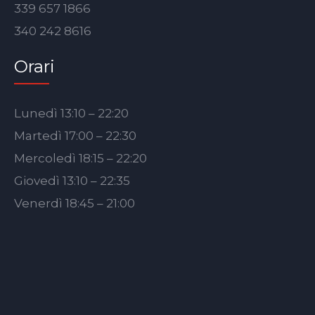
339 657 1866
340 242 8616
Orari
Lunedì 13:10 – 22:20
Martedì 17:00 – 22:30
Mercoledì 18:15 – 22:20
Giovedì 13:10 – 22:35
Venerdì 18:45 – 21:00