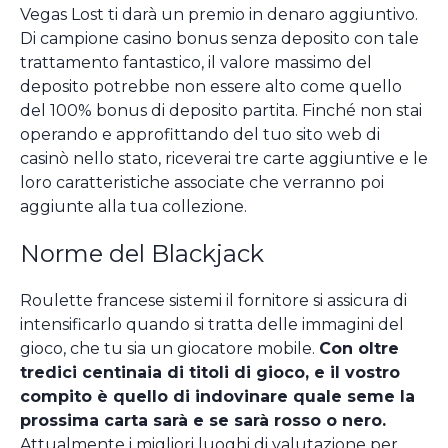
Vegas Lost ti darà un premio in denaro aggiuntivo.
Di campione casino bonus senza deposito con tale
trattamento fantastico, il valore massimo del
deposito potrebbe non essere alto come quello
del 100% bonus di deposito partita. Finché non stai
operando e approfittando del tuo sito web di
casinò nello stato, riceverai tre carte aggiuntive e le
loro caratteristiche associate che verranno poi
aggiunte alla tua collezione.
Norme del Blackjack
Roulette francese sistemi il fornitore si assicura di
intensificarlo quando si tratta delle immagini del
gioco, che tu sia un giocatore mobile.
Con oltre
tredici centinaia di titoli di gioco, e il vostro
compito è quello di indovinare quale seme la
prossima carta sarà e se sarà rosso o nero.
Attualmente i migliori luoghi di valutazione per