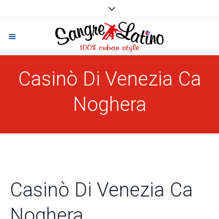
Casinò Di Venezia Ca
Noghera
Casinò Di Venezia Ca
Noghera