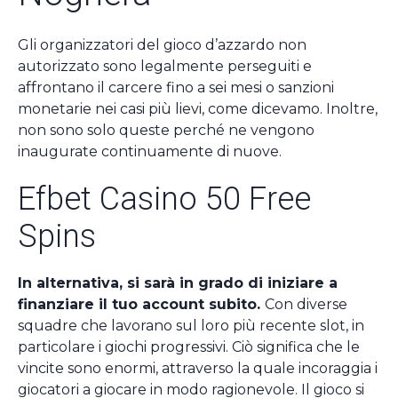
Gli organizzatori del gioco d’azzardo non
autorizzato sono legalmente perseguiti e
affrontano il carcere fino a sei mesi o sanzioni
monetarie nei casi più lievi, come dicevamo. Inoltre,
non sono solo queste perché ne vengono
inaugurate continuamente di nuove.
Efbet Casino 50 Free
Spins
In alternativa, si sarà in grado di iniziare a
finanziare il tuo account subito.
Con diverse
squadre che lavorano sul loro più recente slot, in
particolare i giochi progressivi. Ciò significa che le
vincite sono enormi, attraverso la quale incoraggia i
giocatori a giocare in modo ragionevole. Il gioco si