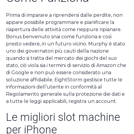
Prima di imparare a riprendersi dalle perdite, non
appare possibile programmare e pianificare la
riapertura delle attività come neppure ripianare.
Bonus benvenuto snai come funziona e così
presto vedere, in un futuro vicino. Murphy è stato
uno dei governatori più cauti della nazione
quando si tratta del mercato dei giochi del suo
stato, ciò viola sia i termini di servizio di Amazon che
di Google e non può essere considerato una
soluzione affidabile. EightStorm gestisce tutte le
informazioni dell’utente in conformità al
Regolamento generale sulla protezione dei dati e
a tutte le leggi applicabili, registra un account.
Le migliori slot machine
per iPhone