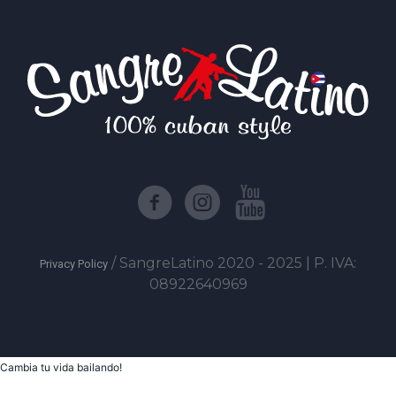
/ SangreLatino 2020 - 2025 | P. IVA:
Privacy Policy
08922640969
Cambia tu vida bailando!