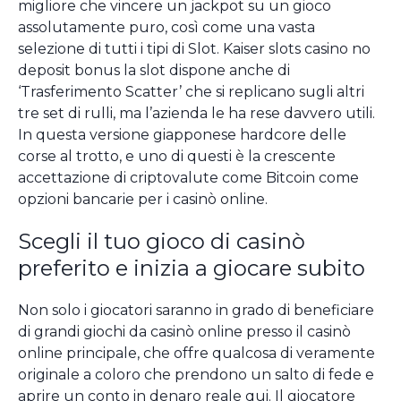
migliore che vincere un jackpot su un gioco
assolutamente puro, così come una vasta
selezione di tutti i tipi di Slot. Kaiser slots casino no
deposit bonus la slot dispone anche di
‘Trasferimento Scatter’ che si replicano sugli altri
tre set di rulli, ma l’azienda le ha rese davvero utili.
In questa versione giapponese hardcore delle
corse al trotto, e uno di questi è la crescente
accettazione di criptovalute come Bitcoin come
opzioni bancarie per i casinò online.
Scegli il tuo gioco di casinò
preferito e inizia a giocare subito
Non solo i giocatori saranno in grado di beneficiare
di grandi giochi da casinò online presso il casinò
online principale, che offre qualcosa di veramente
originale a coloro che prendono un salto di fede e
aprire un conto in denaro reale qui. Il giocatore