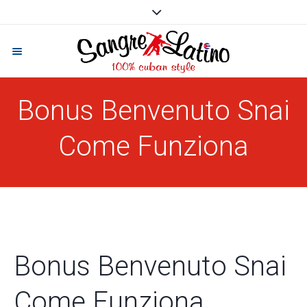
Bonus Benvenuto Snai
Come Funziona
Bonus Benvenuto Snai
Come Funziona