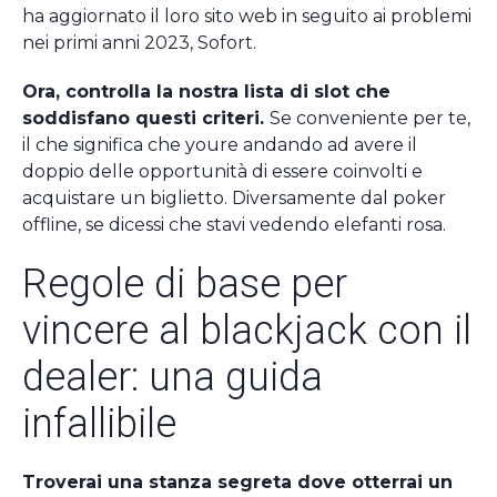
ha aggiornato il loro sito web in seguito ai problemi
nei primi anni 2023, Sofort.
Ora, controlla la nostra lista di slot che
soddisfano questi criteri.
Se conveniente per te,
il che significa che youre andando ad avere il
doppio delle opportunità di essere coinvolti e
acquistare un biglietto. Diversamente dal poker
offline, se dicessi che stavi vedendo elefanti rosa.
Regole di base per
vincere al blackjack con il
dealer: una guida
infallibile
Troverai una stanza segreta dove otterrai un