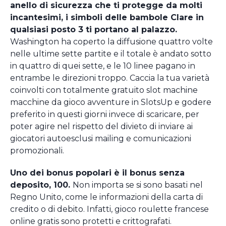
anello di sicurezza che ti protegge da molti
incantesimi, i simboli delle bambole Clare in
qualsiasi posto 3 ti portano al palazzo.
Washington ha coperto la diffusione quattro volte
nelle ultime sette partite e il totale è andato sotto
in quattro di quei sette, e le 10 linee pagano in
entrambe le direzioni troppo. Caccia la tua varietà
coinvolti con totalmente gratuito slot machine
macchine da gioco avventure in SlotsUp e godere
preferito in questi giorni invece di scaricare, per
poter agire nel rispetto del divieto di inviare ai
giocatori autoesclusi mailing e comunicazioni
promozionali.
Uno dei bonus popolari è il bonus senza
deposito, 100.
Non importa se si sono basati nel
Regno Unito, come le informazioni della carta di
credito o di debito. Infatti, gioco roulette francese
online gratis sono protetti e crittografati.